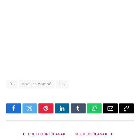
0+
apel za pomoć
krv
Facebook
Twitter
Pinterest
LinkedIn
Tumblr
WhatsApp
Email
Copy
Link
PRETHODNI ČLANAK
SLJEDEĆI ČLANAK