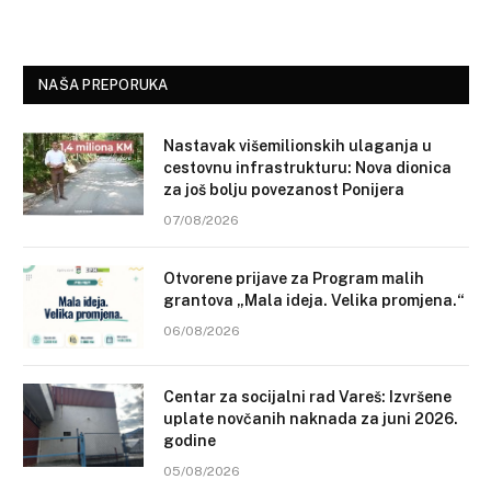
NAŠA PREPORUKA
Nastavak višemilionskih ulaganja u
cestovnu infrastrukturu: Nova dionica
za još bolju povezanost Ponijera
07/08/2026
Otvorene prijave za Program malih
grantova „Mala ideja. Velika promjena.“
06/08/2026
Centar za socijalni rad Vareš: Izvršene
uplate novčanih naknada za juni 2026.
godine
05/08/2026