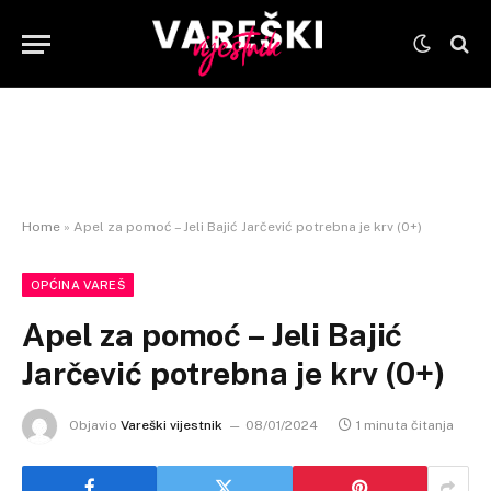
Home
»
Apel za pomoć – Jeli Bajić Jarčević potrebna je krv (0+)
OPĆINA VAREŠ
Apel za pomoć – Jeli Bajić
Jarčević potrebna je krv (0+)
Objavio
Vareški vijestnik
08/01/2024
1 minuta čitanja