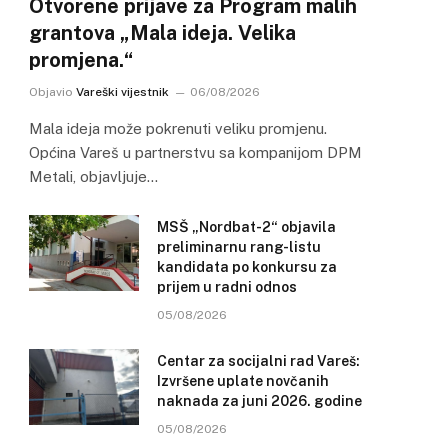
Otvorene prijave za Program malih
grantova „Mala ideja. Velika
promjena.“
Objavio
Vareški vijestnik
06/08/2026
Mala ideja može pokrenuti veliku promjenu.
Općina Vareš u partnerstvu sa kompanijom DPM
Metali, objavljuje…
MSŠ „Nordbat-2“ objavila
preliminarnu rang-listu
kandidata po konkursu za
prijem u radni odnos
05/08/2026
Centar za socijalni rad Vareš:
Izvršene uplate novčanih
naknada za juni 2026. godine
05/08/2026