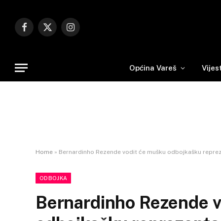
Facebook
X
Instagram
(Twitter)
Općina Vareš
Vijes
Home
»
Bernardinho Rezende vodit će mušku odbojkašku repreze
ODBOJKA
Bernardinho Rezende v