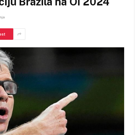
iju Brazila na OI 2024
nja
est