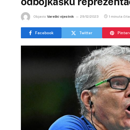
odbojkašku reprezentac
Objavio
Vareški vijestnik
29/12/2023
1 minuta čita
Facebook
Twitter
Pinter