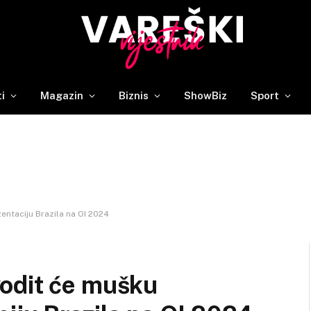
ti
Magazin
Biznis
ShowBiz
Sport
ntaciju Brazila na OI 2024
odit će mušku