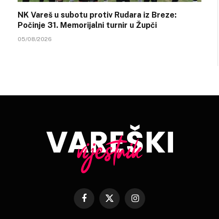
NK Vareš u subotu protiv Rudara iz Breze:
Počinje 31. Memorijalni turnir u Župči
05/08/2026
Facebook
X
Instagram
(Twitter)