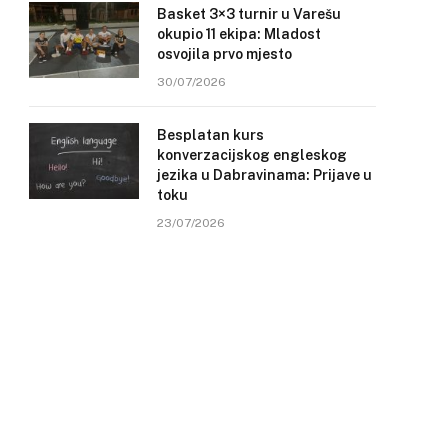
Basket 3×3 turnir u Varešu
okupio 11 ekipa: Mladost
osvojila prvo mjesto
30/07/2026
Besplatan kurs
konverzacijskog engleskog
jezika u Dabravinama: Prijave u
toku
23/07/2026