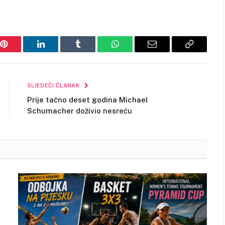
Pinterest
LinkedIn
Tumblr
WhatsApp
Email
Copy
Link
SLJEDEĆI ČLANAK
Prije tačno deset godina Michael
Schumacher doživio nesreću