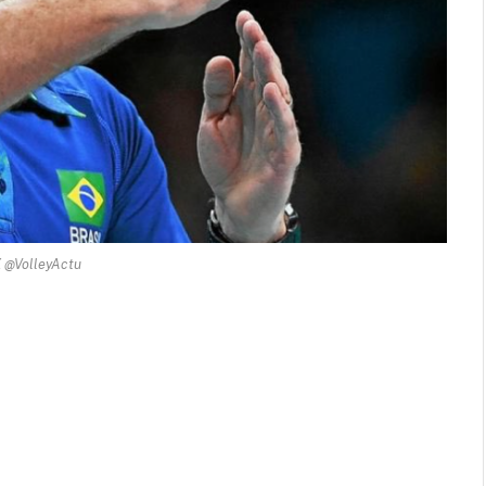
X @VolleyActu