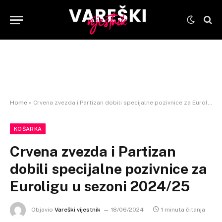
Home
»
Crvena zvezda i Partizan dobili specijalne pozivnice za Euroligu u sezoni 2024/25
KOŠARKA
Crvena zvezda i Partizan
dobili specijalne pozivnice za
Euroligu u sezoni 2024/25
Objavio
Vareški vijestnik
18/06/2024
1 minuta čitanja