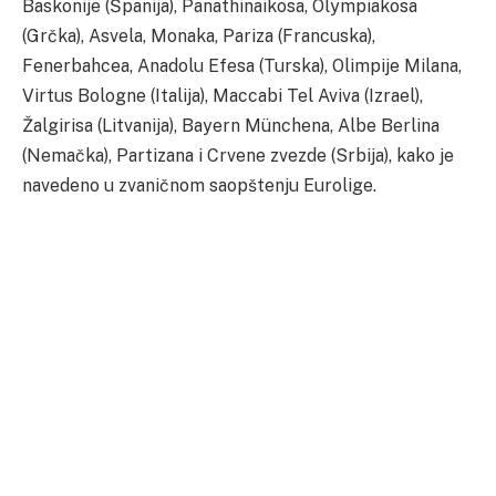
Baskonije (Španija), Panathinaikosa, Olympiakosa
(Grčka), Asvela, Monaka, Pariza (Francuska),
Fenerbahcea, Anadolu Efesa (Turska), Olimpije Milana,
Virtus Bologne (Italija), Maccabi Tel Aviva (Izrael),
Žalgirisa (Litvanija), Bayern Münchena, Albe Berlina
(Nemačka), Partizana i Crvene zvezde (Srbija), kako je
navedeno u zvaničnom saopštenju Eurolige.