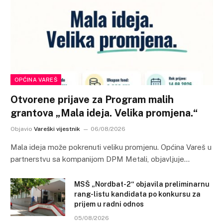
OPĆINA VAREŠ
Otvorene prijave za Program malih
grantova „Mala ideja. Velika promjena.“
Objavio
Vareški vijestnik
06/08/2026
Mala ideja može pokrenuti veliku promjenu. Općina Vareš u
partnerstvu sa kompanijom DPM Metali, objavljuje…
MSŠ „Nordbat-2“ objavila preliminarnu
rang-listu kandidata po konkursu za
prijem u radni odnos
05/08/2026