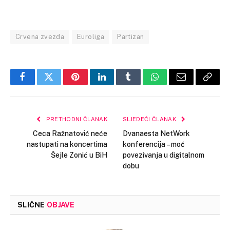
Crvena zvezda
Euroliga
Partizan
Facebook
Twitter
Pinterest
LinkedIn
Tumblr
WhatsApp
Email
Copy
Link
PRETHODNI ČLANAK
SLJEDEĆI ČLANAK
Ceca Ražnatović neće
Dvanaesta NetWork
nastupati na koncertima
konferencija – moć
Šejle Zonić u BiH
povezivanja u digitalnom
dobu
SLIČNE
OBJAVE