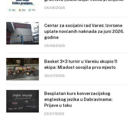
06/08/2026
Centar za socijalni rad Vareš: Izvršene
uplate novčanih naknada za juni 2026.
godine
05/08/2026
Basket 3×3 turnir u Varešu okupio 11
ekipa: Mladost osvojila prvo mjesto
30/07/2026
Besplatan kurs konverzacijskog
engleskog jezika u Dabravinama:
Prijave u toku
23/07/2026