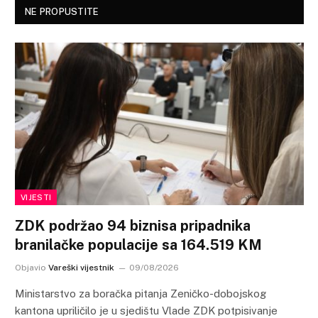
NE PROPUSTITE
VIJESTI
ZDK podržao 94 biznisa pripadnika
branilačke populacije sa 164.519 KM
Objavio
Vareški vijestnik
09/08/2026
Ministarstvo za boračka pitanja Zeničko-dobojskog
kantona upriličilo je u sjedištu Vlade ZDK potpisivanje