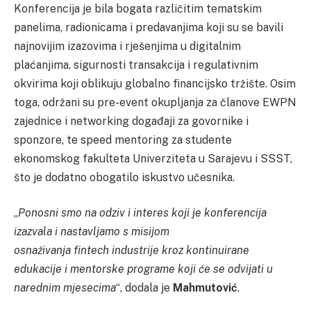
Konferencija je bila bogata različitim tematskim
panelima, radionicama i predavanjima koji su se bavili
najnovijim izazovima i rješenjima u digitalnim
plaćanjima, sigurnosti transakcija i regulativnim
okvirima koji oblikuju globalno financijsko tržište. Osim
toga, održani su pre-event okupljanja za članove EWPN
zajednice i networking događaji za govornike i
sponzore, te speed mentoring za studente
ekonomskog fakulteta Univerziteta u Sarajevu i SSST,
što je dodatno obogatilo iskustvo učesnika.
„
Ponosni smo na odziv i interes koji je konferencija
izazvala i nastavljamo s misijom
osnaživanja
fintech
industrije kroz kontinuirane
edukacije i mentorske programe koji će se odvijati u
narednim mjesecima
“, dodala je
Mahmutović
.