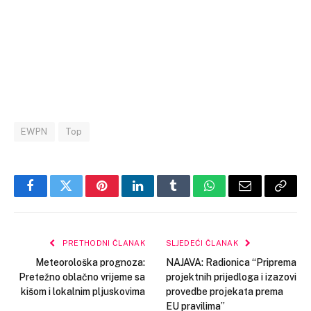
EWPN
Top
Facebook
Twitter
Pinterest
LinkedIn
Tumblr
WhatsApp
Email
Copy
Link
PRETHODNI ČLANAK
SLJEDEĆI ČLANAK
Meteorološka prognoza:
NAJAVA: Radionica “Priprema
Pretežno oblačno vrijeme sa
projektnih prijedloga i izazovi
kišom i lokalnim pljuskovima
provedbe projekata prema
EU pravilima”