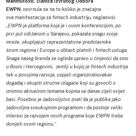
Mahmutović
,
članica Izvršnog Odbora
EWPN
, osvrnula se na to koliko je značajna
ova manifestacija za fintech industriju, naglasivši:
„
EWPN je platforma koja je i ovom konferencijom, po
prvi put održanom u Sarajevu, pokazala snagu svoje
mreže, okupljajući reprezentativne predstavnike
širom
regiona
i Europe u oblasti platnih i
fintech
usluga.
Snaga našeg brenda se ogleda upravo u činjenici da smo
u Bosni i Hercegovini, zemlji
u kojoj je
fintech
industrija
tek u povojima razvoja, uspjeli
organizirati
ovakav
događaj i okupiti stručne izlagače koji su govorili o
iznimno aktuelnim temama kojima se danas cijeli svijet
bavi. Posebno je zadovoljstvo znati da je publika jako
zadovoljna sveukupnim programom i da postoje veliki
interesi za razvojem novih programa koje EWPN treba
donijeti ovom
regionu
.
“