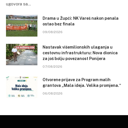
ugovora sa…
Drama u Župči: NK Vareš nakon penala
ostao bez finala
09/08/2026
Nastavak višemilionskih ulaganja u
cestovnu infrastrukturu: Nova dionica
za još bolju povezanost Ponijera
07/08/2026
Otvorene prijave za Program malih
grantova „Mala ideja. Velika promjena.“
06/08/2026