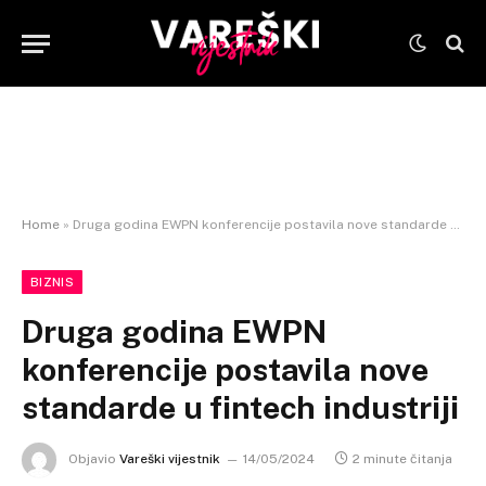
Home
»
Druga godina EWPN konferencije postavila nove standarde u fintech industriji
BIZNIS
Druga godina EWPN
konferencije postavila nove
standarde u fintech industriji
Objavio
Vareški vijestnik
14/05/2024
2 minute čitanja