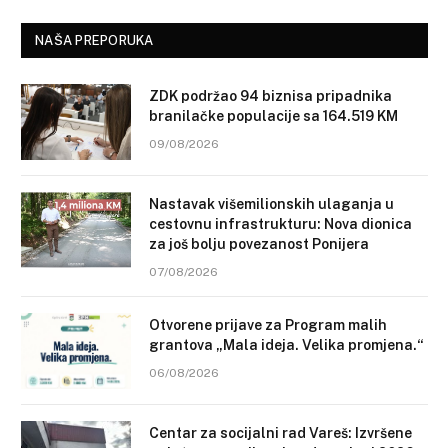
NAŠA PREPORUKA
ZDK podržao 94 biznisa pripadnika
branilačke populacije sa 164.519 KM
09/08/2026
Nastavak višemilionskih ulaganja u
cestovnu infrastrukturu: Nova dionica
za još bolju povezanost Ponijera
07/08/2026
Otvorene prijave za Program malih
grantova „Mala ideja. Velika promjena.“
06/08/2026
Centar za socijalni rad Vareš: Izvršene