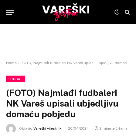
Home
»
(FOTO) Najmlađi fudbaleri NK Vareš upisali ubjedljivu domaću pobjedu
FUDBAL
(FOTO) Najmlađi fudbaleri
NK Vareš upisali ubjedljivu
domaću pobjedu
Objavio
Vareški vijestnik
20/04/2024
2 minute čitanja