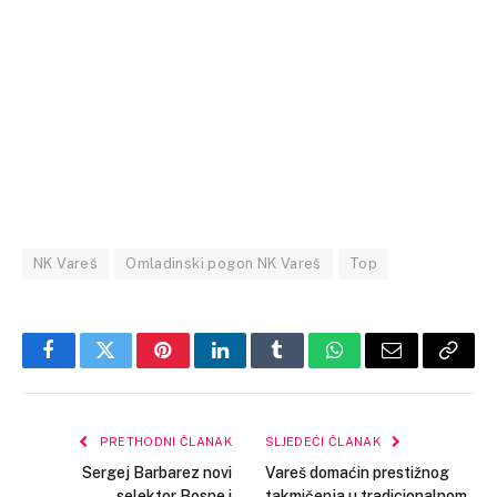
NK Vareš
Omladinski pogon NK Vareš
Top
Facebook
Twitter
Pinterest
LinkedIn
Tumblr
WhatsApp
Email
Copy
Link
PRETHODNI ČLANAK
SLJEDEĆI ČLANAK
Sergej Barbarez novi
Vareš domaćin prestižnog
selektor Bosne i
takmičenja u tradicionalnom