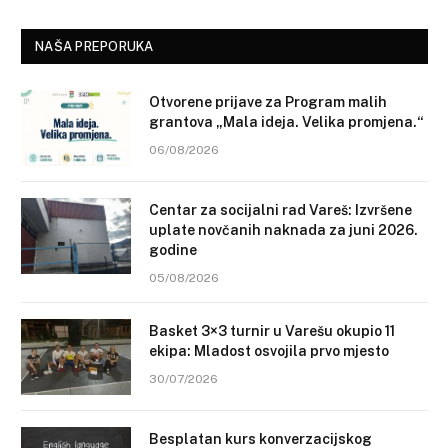
NAŠA PREPORUKA
Otvorene prijave za Program malih
grantova „Mala ideja. Velika promjena.“
06/08/2026
Centar za socijalni rad Vareš: Izvršene
uplate novčanih naknada za juni 2026.
godine
05/08/2026
Basket 3×3 turnir u Varešu okupio 11
ekipa: Mladost osvojila prvo mjesto
30/07/2026
Besplatan kurs konverzacijskog