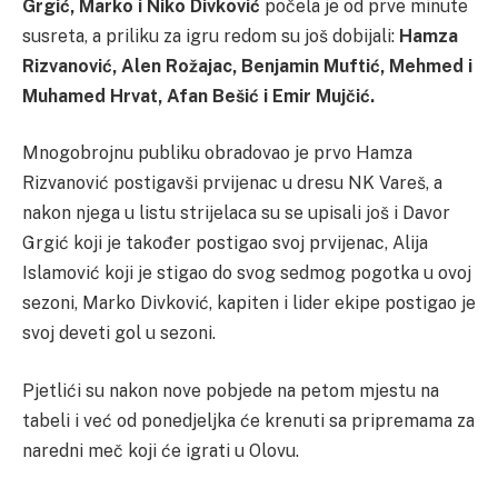
Grgić, Marko i Niko Divković
počela je od prve minute
susreta, a priliku za igru redom su još dobijali:
Hamza
Rizvanović, Alen Rožajac, Benjamin Muftić, Mehmed i
Muhamed Hrvat, Afan Bešić i Emir Mujčić.
Mnogobrojnu publiku obradovao je prvo Hamza
Rizvanović postigavši prvijenac u dresu NK Vareš, a
nakon njega u listu strijelaca su se upisali još i Davor
Grgić koji je također postigao svoj prvijenac, Alija
Islamović koji je stigao do svog sedmog pogotka u ovoj
sezoni, Marko Divković, kapiten i lider ekipe postigao je
svoj deveti gol u sezoni.
Pjetlići su nakon nove pobjede na petom mjestu na
tabeli i već od ponedjeljka će krenuti sa pripremama za
naredni meč koji će igrati u Olovu.