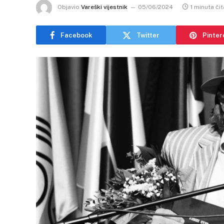
Objavio
Vareški vijestnik
05/06/2024
1 minuta čit
Facebook
Twitter
Pinter