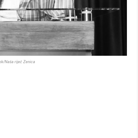
ok/Naša riječ Zenica