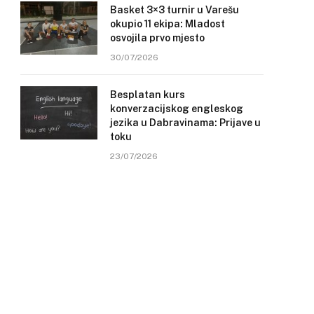
Basket 3×3 turnir u Varešu
okupio 11 ekipa: Mladost
osvojila prvo mjesto
30/07/2026
Besplatan kurs
konverzacijskog engleskog
jezika u Dabravinama: Prijave u
toku
23/07/2026