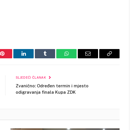
Pinterest
LinkedIn
Tumblr
WhatsApp
Email
Copy
Link
SLJEDEĆI ČLANAK
Zvanično: Određen termin i mjesto
odigravanja finala Kupa ZDK