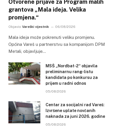
Otvorene prijave za Program malih
grantova „Mala ideja. Velika
promjena.“
Objavio
Vareški vijestnik
06/08/2026
Mala ideja može pokrenuti veliku promjenu.
Općina Vareš u partnerstvu sa kompanijom DPM
Metali, objavljuje…
MSŠ „Nordbat-2“ objavila
preliminarnu rang-listu
kandidata po konkursu za
prijem u radni odnos
05/08/2026
Centar za socijalni rad Vareš:
Izvršene uplate novčanih
naknada za juni 2026. godine
05/08/2026