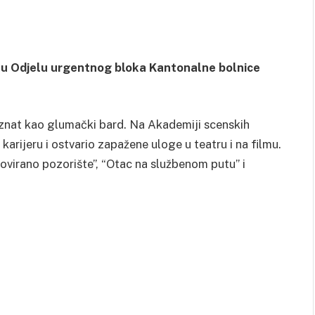
s u Odjelu urgentnog bloka Kantonalne bolnice
poznat kao glumački bard. Na Akademiji scenskih
arijeru i ostvario zapažene uloge u teatru i na filmu.
etovirano pozorište”, “Otac na službenom putu” i