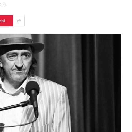
anja
est