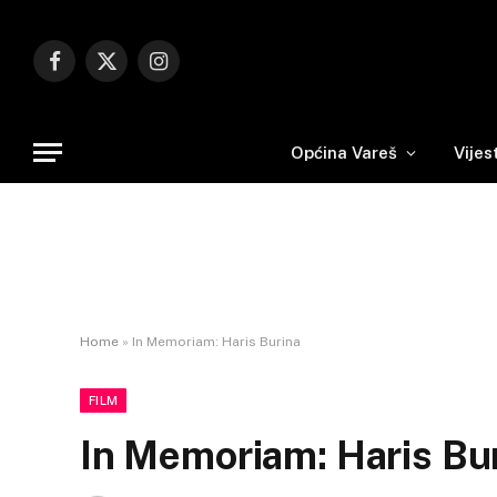
Facebook
X
Instagram
(Twitter)
Općina Vareš
Vijes
Home
»
In Memoriam: Haris Burina
FILM
In Memoriam: Haris Bu