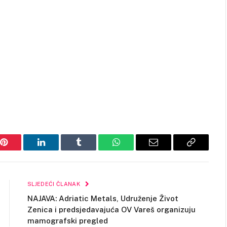
Pinterest
LinkedIn
Tumblr
WhatsApp
Email
Copy
Link
SLJEDEĆI ČLANAK
NAJAVA: Adriatic Metals, Udruženje Život
Zenica i predsjedavajuća OV Vareš organizuju
mamografski pregled