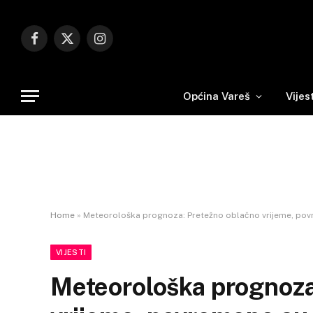
Facebook
X
Instagram
(Twitter)
Općina Vareš
Vijes
Home
»
Meteorološka prognoza: Pretežno oblačno vrijeme, pov
VIJESTI
Meteorološka prognoza