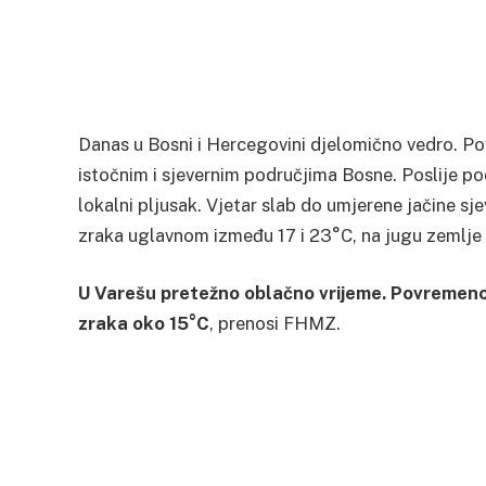
Danas u Bosni i Hercegovini djelomično vedro. Povr
istočnim i sjevernim područjima Bosne. Poslije p
lokalni pljusak. Vjetar slab do umjerene jačine s
zraka uglavnom između 17 i 23°C, na jugu zemlje
U Varešu pretežno oblačno vrijeme. Povremeno
zraka oko 15°C
, prenosi FHMZ.