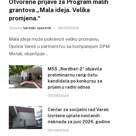
Otvorene prijave za Program malih
grantova „Mala ideja. Velika
promjena.“
Objavio
Vareški vijestnik
06/08/2026
Mala ideja može pokrenuti veliku promjenu.
Općina Vareš u partnerstvu sa kompanijom DPM
Metali, objavljuje…
MSŠ „Nordbat-2“ objavila
preliminarnu rang-listu
kandidata po konkursu za
prijem u radni odnos
05/08/2026
Centar za socijalni rad Vareš:
Izvršene uplate novčanih
naknada za juni 2026. godine
05/08/2026