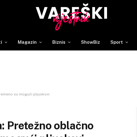
ti
Magazin
Biznis
ShowBiz
Sport
remeno su mogući pljuskovi
: Pretežno oblačno