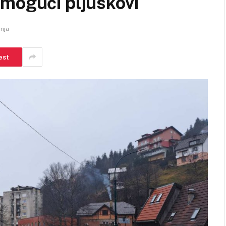
 mogući pljuskovi
anja
est