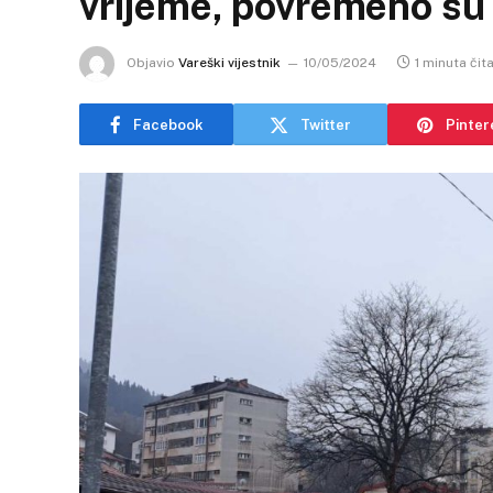
vrijeme, povremeno su
Objavio
Vareški vijestnik
10/05/2024
1 minuta čit
Facebook
Twitter
Pinter