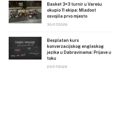
Basket 3×3 turnir u Varešu
okupio 11 ekipa: Mladost
osvojila prvo mjesto
30/07/2026
Besplatan kurs
konverzacijskog engleskog
jezika u Dabravinama: Prijave u
toku
23/07/2026