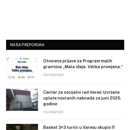
NAŠA PREPORUKA
Otvorene prijave za Program malih
grantova „Mala ideja. Velika promjena.“
06/08/2026
Centar za socijalni rad Vareš: Izvršene
uplate novčanih naknada za juni 2026.
godine
05/08/2026
Basket 3×3 turnir u Varešu okupio 11