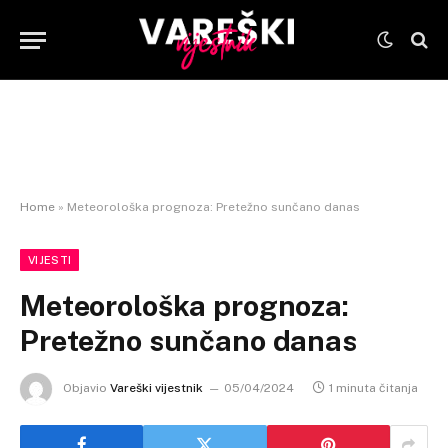
Home
»
Meteorološka prognoza: Pretežno sunčano danas
VIJESTI
Meteorološka prognoza:
Pretežno sunčano danas
Objavio
Vareški vijestnik
05/04/2024
1 minuta čitanja