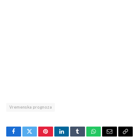
Vremenska prognoza
Facebook
Twitter
Pinterest
LinkedIn
Tumblr
WhatsApp
Email
Copy