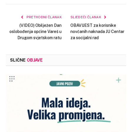
Link
PRETHODNI ČLANAK
SLJEDEĆI ČLANAK
(VIDEO) Obilježen Dan
OBAVIJEST za korisnike
oslobođenja općine Vareš u
novčanih naknada JU Centar
Drugom svjetskom ratu
za socijalni rad
SLIČNE
OBJAVE