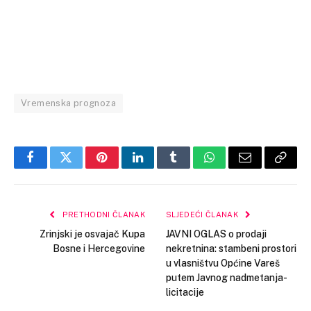
Vremenska prognoza
Facebook
Twitter
Pinterest
LinkedIn
Tumblr
WhatsApp
Email
Copy
Link
PRETHODNI ČLANAK
SLJEDEĆI ČLANAK
Zrinjski je osvajač Kupa
JAVNI OGLAS o prodaji
Bosne i Hercegovine
nekretnina: stambeni prostori
u vlasništvu Općine Vareš
putem Javnog nadmetanja-
licitacije