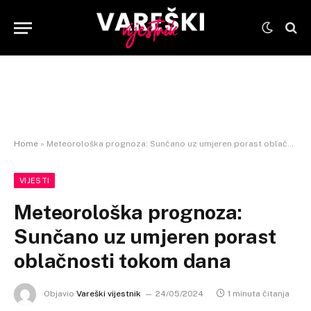
Home
»
Meteorološka prognoza: Sunčano uz umjeren porast oblačnosti tokom dana
VIJESTI
Meteorološka prognoza:
Sunčano uz umjeren porast
oblačnosti tokom dana
Objavio
Vareški vijestnik
24/05/2024
1 minuta čitanja