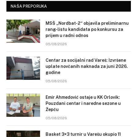
NAŠA PREPORUKA
MSŠ „Nordbat-2“ objavila preliminarnu
rang-listu kandidata po konkursu za
prijem u radni odnos
05/08/2026
Centar za socijalni rad Vareš: Izvršene
uplate novčanih naknada za juni 2026.
godine
05/08/2026
Emir Ahmedović ostaje u KK Orlovik:
Pouzdani centar i naredne sezone u
Žepču
05/08/2026
Basket 3×3 turnir u Varešu okupio 11