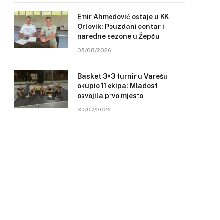
Emir Ahmedović ostaje u KK
Orlovik: Pouzdani centar i
naredne sezone u Žepču
05/08/2026
Basket 3×3 turnir u Varešu
okupio 11 ekipa: Mladost
osvojila prvo mjesto
30/07/2026