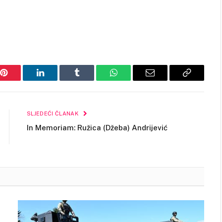
Pinterest
LinkedIn
Tumblr
WhatsApp
Email
Copy
Link
SLJEDEĆI ČLANAK
In Memoriam: Ružica (Džeba) Andrijević