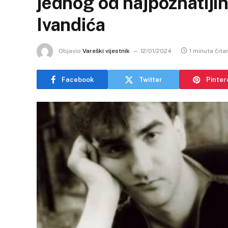
jednog od najpoznatiji
Ivandića
Objavio
Vareški vijestnik
12/01/2024
1 minuta čita
Facebook
Twitter
Pinter