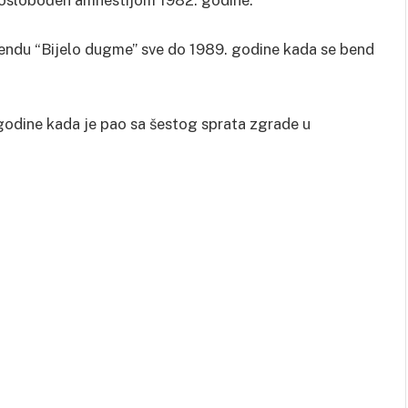
je oslobođen amnestijom 1982. godine.
 bendu “Bijelo dugme” sve do 1989. godine kada se bend
 godine kada je pao sa šestog sprata zgrade u