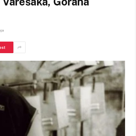
h Varešaka, Gorana
nja
est