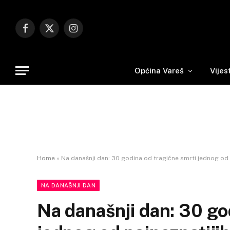
Facebook
X
Instagram
(Twitter)
Općina Vareš
Vijes
Home
»
Na današnji dan: 30 godina od tragične smrti jednog od 
NA DANAŠNJI DAN
Na današnji dan: 30 go