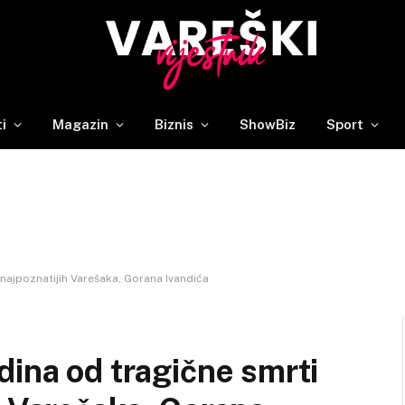
ti
Magazin
Biznis
ShowBiz
Sport
najpoznatijih Varešaka, Gorana Ivandića
dina od tragične smrti