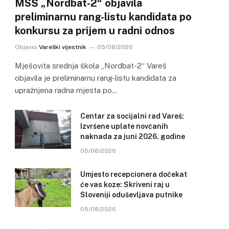
MSŠ „Nordbat-2“ objavila
preliminarnu rang-listu kandidata po
konkursu za prijem u radni odnos
Objavio
Vareški vijestnik
05/08/2026
Mješovita srednja škola „Nordbat-2“ Vareš
objavila je preliminarnu rang-listu kandidata za
upražnjena radna mjesta po…
Centar za socijalni rad Vareš:
Izvršene uplate novčanih
naknada za juni 2026. godine
05/08/2026
Umjesto recepcionera dočekat
će vas koze: Skriveni raj u
Sloveniji oduševljava putnike
05/08/2026