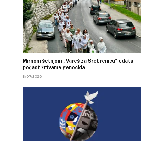
Mirnom šetnjom „Vareš za Srebrenicu“ odata
počast žrtvama genocida
11/07/2026