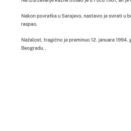
Na izdržavanje kazne otišao je u Foču 1981, ali 
Nakon povratka u Sarajevo, nastavio je svirati u
raspao.
Nažalost, tragično je preminuo 12. januara 1994.
Beogradu. .