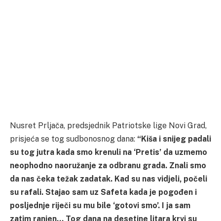
Nusret Prljača, predsjednik Patriotske lige Novi Grad,
prisjeća se tog sudbonosnog dana:
“Kiša i snijeg padali
su tog jutra kada smo krenuli na ‘Pretis’ da uzmemo
neophodno naoružanje za odbranu grada. Znali smo
da nas čeka težak zadatak. Kad su nas vidjeli, počeli
su rafali. Stajao sam uz Safeta kada je pogođen i
posljednje riječi su mu bile ‘gotovi smo’. I ja sam
zatim ranjen… Tog dana na desetine litara krvi su