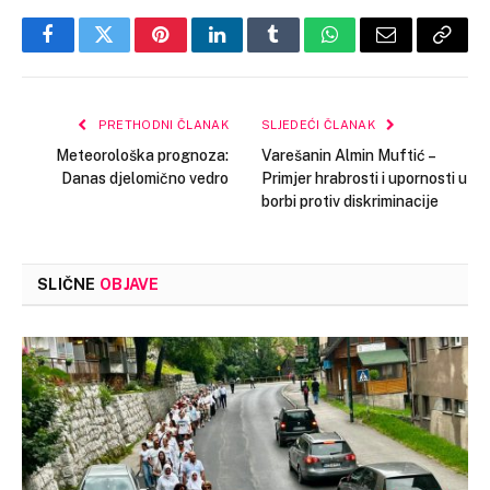
Facebook
Twitter
Pinterest
LinkedIn
Tumblr
WhatsApp
Email
Copy
Link
PRETHODNI ČLANAK
SLJEDEĆI ČLANAK
Meteorološka prognoza:
Varešanin Almin Muftić –
Danas djelomično vedro
Primjer hrabrosti i upornosti u
borbi protiv diskriminacije
SLIČNE
OBJAVE