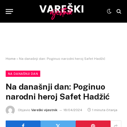
Home
»
Na današnji dan: Poginuo narodni heroj Safet Hadžić
NA DANAŠNJI DAN
Na današnji dan: Poginuo
narodni heroj Safet Hadžić
Objavio
Vareški vijestnik
18/04/2024
1 minuta čitanja