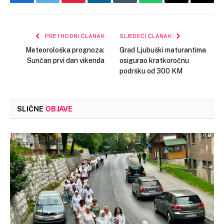
Facebook
Twitter
Pinterest
LinkedIn
Tumblr
WhatsApp
Email
Copy
Link
PRETHODNI ČLANAK
SLJEDEĆI ČLANAK
Meteorološka prognoza:
Grad Ljubuški maturantima
Sunčan prvi dan vikenda
osigurao kratkoročnu
podršku od 300 KM
SLIČNE
OBJAVE