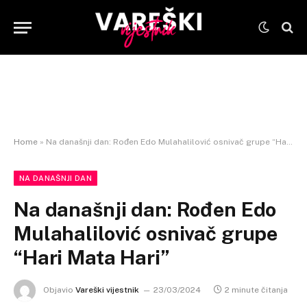
Home
»
Na današnji dan: Rođen Edo Mulahalilović osnivač grupe “Hari Mata Hari”
NA DANAŠNJI DAN
Na današnji dan: Rođen Edo
Mulahalilović osnivač grupe
“Hari Mata Hari”
Objavio
Vareški vijestnik
23/03/2024
2 minute čitanja