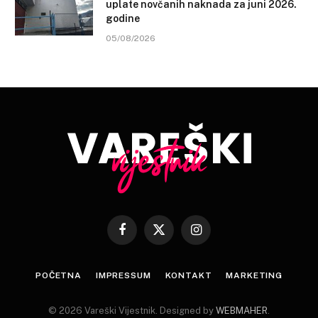
uplate novčanih naknada za juni 2026.
godine
05/08/2026
Facebook
X
Instagram
(Twitter)
POČETNA
IMPRESSUM
KONTAKT
MARKETING
© 2026 Vareški Vijestnik. Designed by
WEBMAHER
.