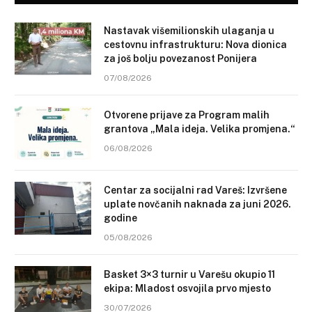
Nastavak višemilionskih ulaganja u
cestovnu infrastrukturu: Nova dionica
za još bolju povezanost Ponijera
07/08/2026
Otvorene prijave za Program malih
grantova „Mala ideja. Velika promjena.“
06/08/2026
Centar za socijalni rad Vareš: Izvršene
uplate novčanih naknada za juni 2026.
godine
05/08/2026
Basket 3×3 turnir u Varešu okupio 11
ekipa: Mladost osvojila prvo mjesto
30/07/2026