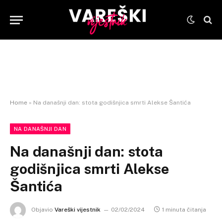
Home
»
Na današnji dan: stota godišnjica smrti Alekse Šantića
NA DANAŠNJI DAN
Na današnji dan: stota
godišnjica smrti Alekse
Šantića
Objavio
Vareški vijestnik
02/02/2024
1 minuta čitanja