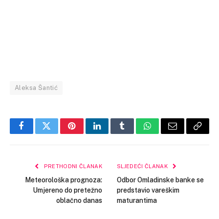
Aleksa Šantić
Facebook
Twitter
Pinterest
LinkedIn
Tumblr
WhatsApp
Email
Copy
Link
PRETHODNI ČLANAK
SLJEDEĆI ČLANAK
Meteorološka prognoza:
Odbor Omladinske banke se
Umjereno do pretežno
predstavio vareškim
oblačno danas
maturantima