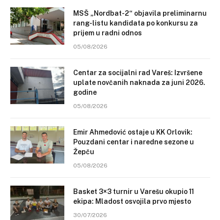
MSŠ „Nordbat-2“ objavila preliminarnu
rang-listu kandidata po konkursu za
prijem u radni odnos
05/08/2026
Centar za socijalni rad Vareš: Izvršene
uplate novčanih naknada za juni 2026.
godine
05/08/2026
Emir Ahmedović ostaje u KK Orlovik:
Pouzdani centar i naredne sezone u
Žepču
05/08/2026
Basket 3×3 turnir u Varešu okupio 11
ekipa: Mladost osvojila prvo mjesto
30/07/2026