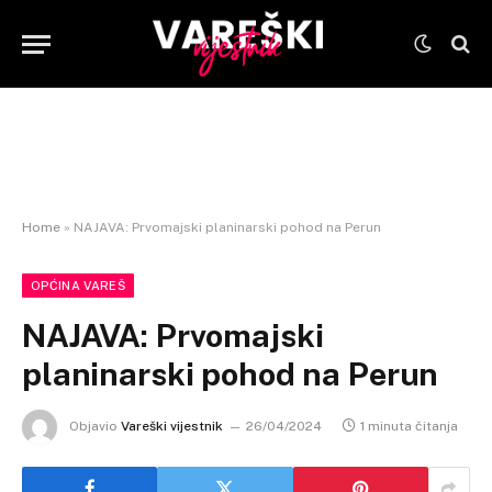
Home
»
NAJAVA: Prvomajski planinarski pohod na Perun
OPĆINA VAREŠ
NAJAVA: Prvomajski
planinarski pohod na Perun
Objavio
Vareški vijestnik
26/04/2024
1 minuta čitanja