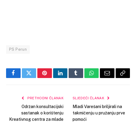
PS Perun
Facebook
Twitter
Pinterest
LinkedIn
Tumblr
WhatsApp
Email
Copy
Link
PRETHODNI ČLANAK
SLJEDEĆI ČLANAK
Održan konsultacijski
Mladi Varešani briljirali na
sastanak o korištenju
takmičenju u pružanju prve
Kreativnog centra za mlade
pomoći