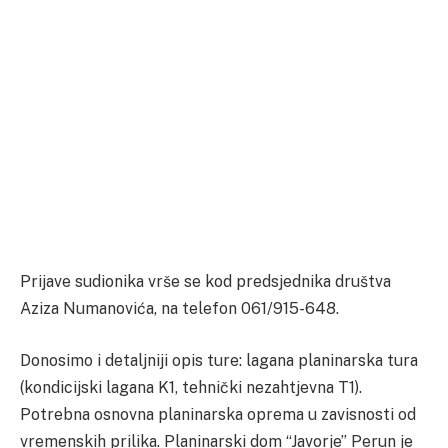
Prijave sudionika vrše se kod predsjednika društva
Aziza Numanovića, na telefon 061/915-648.
Donosimo i detaljniji opis ture: lagana planinarska tura
(kondicijski lagana K1, tehnički nezahtjevna T1).
Potrebna osnovna planinarska oprema u zavisnosti od
vremenskih prilika. Planinarski dom “Javorje” Perun je