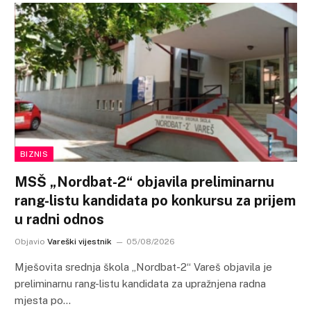
BIZNIS
MSŠ „Nordbat-2“ objavila preliminarnu
rang-listu kandidata po konkursu za prijem
u radni odnos
Objavio
Vareški vijestnik
05/08/2026
Mješovita srednja škola „Nordbat-2“ Vareš objavila je
preliminarnu rang-listu kandidata za upražnjena radna
mjesta po…