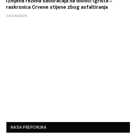
Izmjena režima saobraćaja na dionici Igrišta –
raskrsnica Crvene stijene zbog asfaltiranja
04/08/2026
NAŠA PREPORUKA