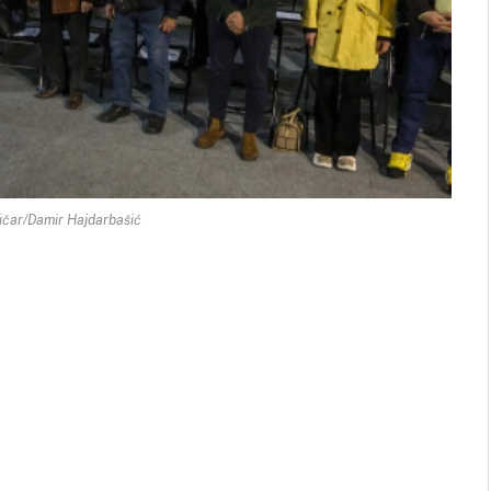
ničar/Damir Hajdarbašić