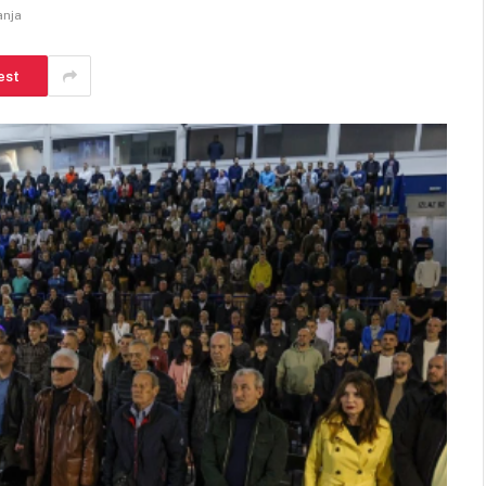
anja
est