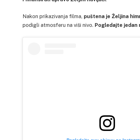
Nakon prikazivanja filma,
puštena je Željina hi
podigli atmosferu na viši nivo.
Pogledajte jedan 
Pogledajte ovu objavu na Instagr