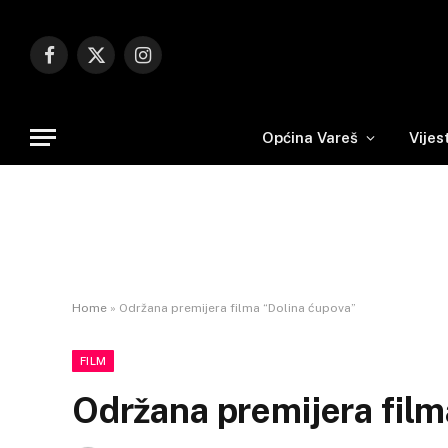
Facebook
X
Instagram
(Twitter)
Općina Vareš
Vijes
Home
»
Održana premijera filma “Dolina ćupova”
FILM
Održana premijera film