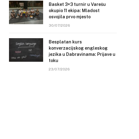
Basket 3×3 turnir u Varešu
okupio 11 ekipa: Mladost
osvojila prvo mjesto
30/07/2026
Besplatan kurs
konverzacijskog engleskog
jezika u Dabravinama: Prijave u
toku
23/07/2026