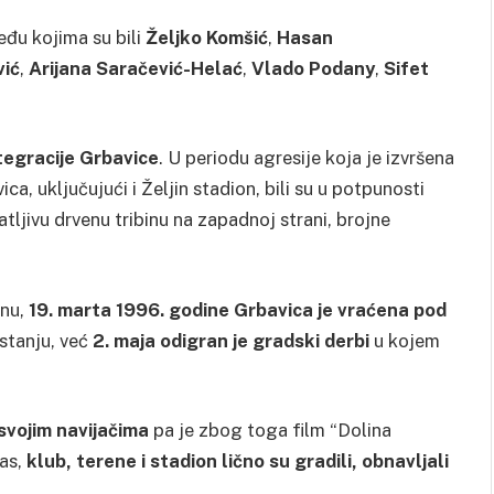
eđu kojima su bili
Željko Komšić
,
Hasan
ić
,
Arijana Saračević-Helać
,
Vlado Podany
,
Sifet
ntegracije Grbavice
. U periodu agresije koja je izvršena
a, uključujući i Željin stadion, bili su u potpunosti
tljivu drvenu tribinu na zapadnoj strani, brojne
onu,
19. marta 1996. godine Grbavica je vraćena pod
 stanju, već
2. maja odigran je gradski derbi
u kojem
svojim navijačima
pa je zbog toga film “Dolina
nas,
klub, terene i stadion lično su gradili, obnavljali