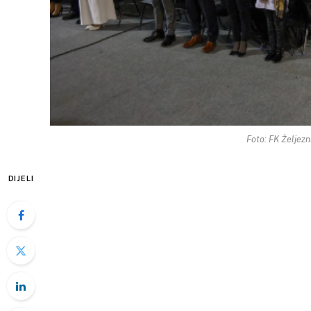
Foto: FK Željez
DIJELI