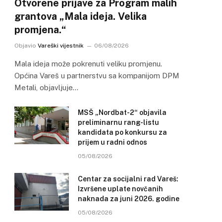
Otvorene prijave za Program malih
grantova „Mala ideja. Velika
promjena.“
Objavio
Vareški vijestnik
06/08/2026
Mala ideja može pokrenuti veliku promjenu.
Općina Vareš u partnerstvu sa kompanijom DPM
Metali, objavljuje…
MSŠ „Nordbat-2“ objavila
preliminarnu rang-listu
kandidata po konkursu za
prijem u radni odnos
05/08/2026
Centar za socijalni rad Vareš:
Izvršene uplate novčanih
naknada za juni 2026. godine
05/08/2026