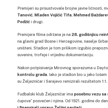
Premijeri su prisustvovale brojne javne ličnosti, m
Tanović
,
Mladen Vojičić Tifa
,
Mehmed Baždarev
Podžić
i drugi.
Premijera filma održana je na
28. godišnjicu rei
na glavni grad Bosne i Hercegovine, naselje Grbavic
uništeni. Stadion je tom prilikom izgubio prepozna
suvenire, trofeje i vrijednu dokumentaciju.
Nakon potpisivanja Mirovnog sporazuma u Dayt
kontrolu grada
. Iako je stadion bio u jako lošem
su Željezničar i Sarajevo remizirali rezultatom 1:1.
Fudbalski klub Željezničar ima
posebnu vezu sa 
ćupova” posvećen i njima. Od 1921. godine do da
i finansirali upravo Željini navijači
.