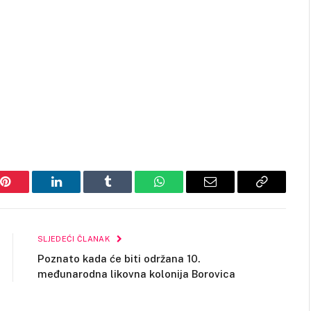
Pinterest
LinkedIn
Tumblr
WhatsApp
Email
Copy
Link
SLJEDEĆI ČLANAK
Poznato kada će biti održana 10.
međunarodna likovna kolonija Borovica