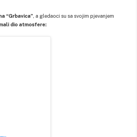
mna “Grbavica”
, a gledaoci su sa svojim pjevanjem
mali dio atmosfere:
amu.