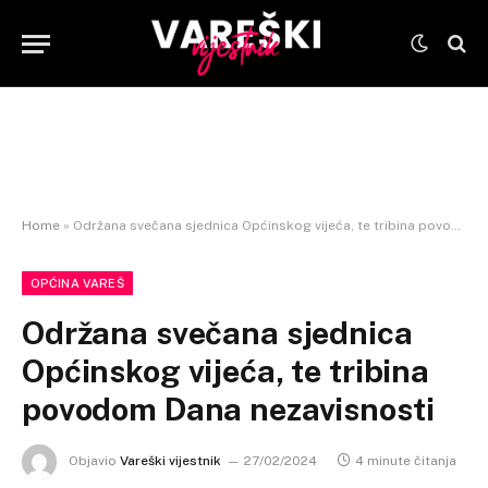
Home
»
Održana svečana sjednica Općinskog vijeća, te tribina povodom Dana nezavisnosti
OPĆINA VAREŠ
Održana svečana sjednica
Općinskog vijeća, te tribina
povodom Dana nezavisnosti
Objavio
Vareški vijestnik
27/02/2024
4 minute čitanja