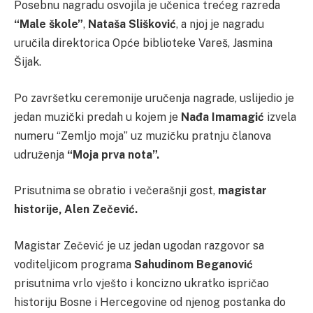
Posebnu nagradu osvojila je učenica trećeg razreda
“Male škole”
,
Nataša Slišković
, a njoj je nagradu
uručila direktorica Opće biblioteke Vareš, Jasmina
Šijak.
Po završetku ceremonije uručenja nagrade, uslijedio je
jedan muzički predah u kojem je
Nađa Imamagić
izvela
numeru “Zemljo moja” uz muzičku pratnju članova
udruženja
“Moja prva nota”.
Prisutnima se obratio i večerašnji gost,
magistar
historije, Alen Zečević.
Magistar Zečević je uz jedan ugodan razgovor sa
voditeljicom programa
Sahudinom Beganović
prisutnima vrlo vješto i koncizno ukratko ispričao
historiju Bosne i Hercegovine od njenog postanka do