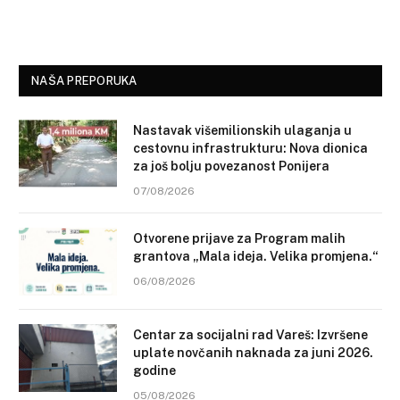
NAŠA PREPORUKA
Nastavak višemilionskih ulaganja u
cestovnu infrastrukturu: Nova dionica
za još bolju povezanost Ponijera
07/08/2026
Otvorene prijave za Program malih
grantova „Mala ideja. Velika promjena.“
06/08/2026
Centar za socijalni rad Vareš: Izvršene
uplate novčanih naknada za juni 2026.
godine
05/08/2026