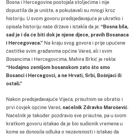
Bosna i Hercegovina postojala stoljećima i nije
dopustila da je unište, a pokušavali su mnogi kroz
historiju. U svom govoru predsjedavajuća je ukratko i
opisala historiju naše države i istakla da je:
“Bosna bila,
sad je i da će biti dok je njene djece, pravih Bosanaca
i Hercegovaca.”
Na kraju svog govora i prije upućene
čestitke svim građanima općine Vareš, ali i svim
Bosancima i Hercegovcima, Mahira Brkić je rekla:
“Hodajmo zemljom bosanskom zato što smo
Bosanci i Hercegovci, a ne Hrvati, Srbi, Bošnjaci ili
ostali.”
Nakon predsjedavajuće Vijeća, prisutnim se obratio i
prvi čovjek općine Vareš,
načelnik Zdravko Marošević
.
Načelnik je također pozdravio sve prisutne, pa u svom
kratkom govoru istakao da je bio sudionik vremena u
kome se donosila odluka o nezavisnosti i istakao da