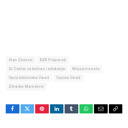
Alen Zečević
BZK Preporod
JU Centar za kulturu i edukaciju
Moja prva nota
Opća biblioteka Vareš
Općina Vareš
Zdravko Marošević
Facebook
Twitter
Pinterest
LinkedIn
Tumblr
WhatsApp
Email
Copy
Link