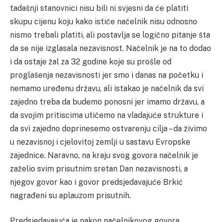
tadašnji stanovnici nisu bili ni svjesni da će platiti
skupu cijenu koju kako ističe načelnik nisu odnosno
nismo trebali platiti, ali postavlja se logično pitanje šta
da se nije izglasala nezavisnost. Načelnik je na to dodao
i da ostaje žal za 32 godine koje su prošle od
proglašenja nezavisnosti jer smo i danas na početku i
nemamo uređenu državu, ali istakao je načelnik da svi
zajedno treba da budemo ponosni jer imamo državu, a
da svojim pritiscima utičemo na vladajuće strukture i
da svi zajedno doprinesemo ostvarenju cilja – da živimo
u nezavisnoj i cjelovitoj zemlji u sastavu Evropske
zajednice. Naravno, na kraju svog govora načelnik je
zaželio svim prisutnim sretan Dan nezavisnosti, a
njegov govor kao i govor predsjedavajuće Brkić
nagrađeni su aplauzom prisutnih.
Predsjedavajuća je nakon načelnikovog govora