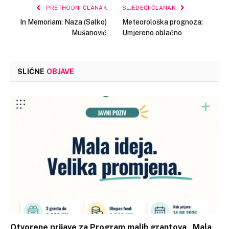
PRETHODNI ČLANAK
SLJEDEĆI ČLANAK
In Memoriam: Naza (Salko)
Meteorološka prognoza:
Mušanović
Umjereno oblačno
SLIČNE
OBJAVE
Otvorene prijave za Program malih grantova „Mala