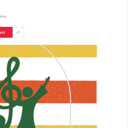
anja
est