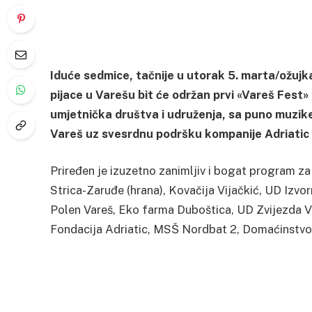
Iduće sedmice, tačnije u utorak 5. marta/ožuj
pijace u Varešu bit će održan prvi «Vareš Fest
umjetnička društva i udruženja, sa puno muzike
Vareš uz svesrdnu podršku kompanije Adriatic
Priređen je izuzetno zanimljiv i bogat program za
Strica-Zaruđe (hrana), Kovačija Vijačkić, UD Izv
Polen Vareš, Eko farma Duboštica, UD Zvijezda Var
Fondacija Adriatic, MSŠ Nordbat 2, Domaćinstvo I