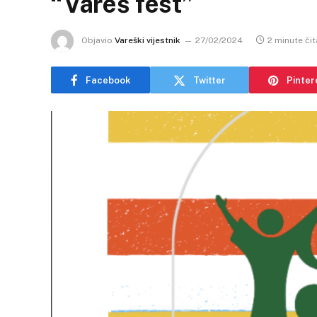
“Vareš fest”
Objavio
Vareški vijestnik
27/02/2024
2 minute čit
Facebook
Twitter
Pinter