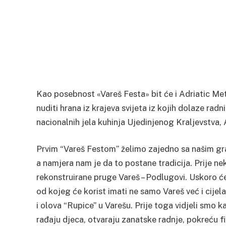
Kao posebnost «Vareš Festa» bit će i Adriatic Met
nuditi hrana iz krajeva svijeta iz kojih dolaze rad
nacionalnih jela kuhinja Ujedinjenog Kraljevstva, 
Prvim “Vareš Festom” želimo zajedno sa našim gra
a namjera nam je da to postane tradicija. Prije n
rekonstruirane pruge Vareš – Podlugovi. Uskoro 
od kojeg će korist imati ne samo Vareš već i cijel
i olova “Rupice” u Varešu. Prije toga vidjeli smo k
rađaju djeca, otvaraju zanatske radnje, pokreću f