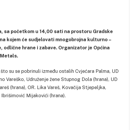
ka, sa početkom u 14,00 sati na prostoru Gradske
» na kojem će sudjelovati mnogobrojna kulturno –
, odlične hrane i zabave. Organizator je Općina
 Metals.
 što su se pobrinuli između ostalih Cvjećara Palma, UD
orno Vareško, Udruženje žene Stupnog Dola (hrana), UD
eš (hrana), OR. Lika Vareš, Kovačija Stjepeljka,
brišimović Mijakovići (hrana).