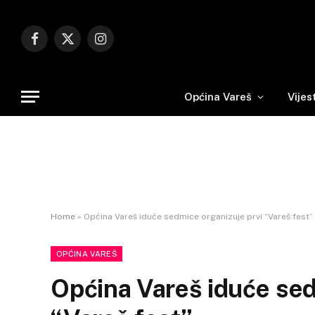
Facebook
X
Instagram
(Twitter)
Općina Vareš
Vijes
Home
»
Općina Vareš iduće sedmice organizuje prvi “Vareš fest”
OPĆINA VAREŠ
Općina Vareš iduće sed