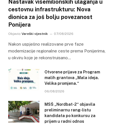
Nastavak višemilionskih ulaganja u
cestovnu infrastrukturu: Nova
dionica za još bolju povezanost
Ponijera
Objavio
Vareški vijestnik
07/08/2026
Nakon uspješno realizovane prve faze
modernizacije regionalne ceste prema Ponijerima,
u okviru koje je rekonstruisano…
Otvorene prijave za Program
malih grantova „Mala ideja.
Velika promjena.“
06/08/2026
MSŠ „Nordbat-2“ objavila
preliminarnu rang-listu
kandidata po konkursu za
prijem u radni odnos