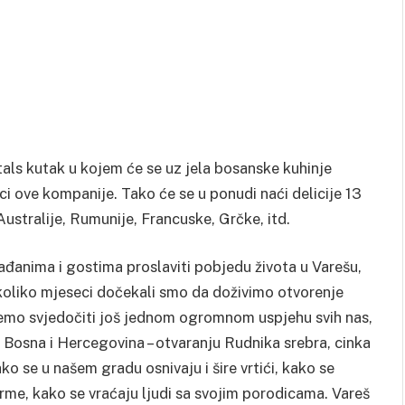
als kutak u kojem će se uz jela bosanske kuhinje
nici ove kompanije. Tako će se u ponudi naći delicije 13
Australije, Rumunije, Francuske, Grčke, itd.
đanima i gostima proslaviti pobjedu života u Varešu,
ekoliko mjeseci dočekali smo da doživimo otvorenje
ćemo svjedočiti još jednom ogromnom uspjehu svih nas,
a Bosna i Hercegovina – otvaranju Rudnika srebra, cinka
ako se u našem gradu osnivaju i šire vrtići, kako se
irme, kako se vraćaju ljudi sa svojim porodicama. Vareš