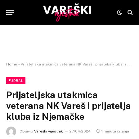
Home
»
Prijateljska utakmica veterana NK Vareš i prijatelja kluba iz Njemačke
FUDBAL
Prijateljska utakmica
veterana NK Vareš i prijatelja
kluba iz Njemačke
Objavio
Vareški vijestnik
27/04/2024
1 minuta čitanja