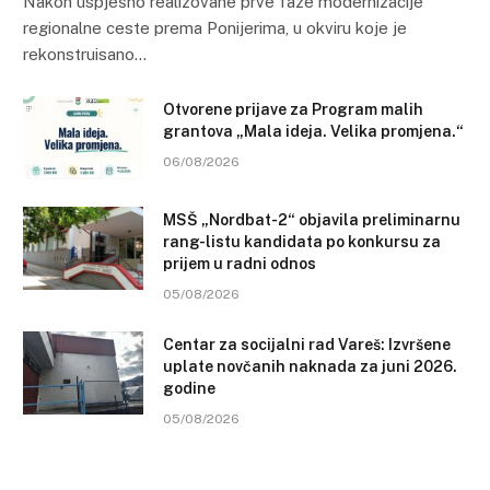
Nakon uspješno realizovane prve faze modernizacije
regionalne ceste prema Ponijerima, u okviru koje je
rekonstruisano…
Otvorene prijave za Program malih
grantova „Mala ideja. Velika promjena.“
06/08/2026
MSŠ „Nordbat-2“ objavila preliminarnu
rang-listu kandidata po konkursu za
prijem u radni odnos
05/08/2026
Centar za socijalni rad Vareš: Izvršene
uplate novčanih naknada za juni 2026.
godine
05/08/2026