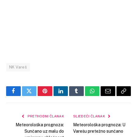
NK Vareš
Facebook
Twitter
Pinterest
LinkedIn
Tumblr
WhatsApp
Email
Copy
Link
PRETHODNI ČLANAK
SLJEDEĆI ČLANAK
Meteorološka prognoza:
Meteorološka prognoza: U
Sunčano uz malu do
Varešu pretežno sunčano