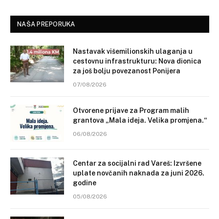
NAŠA PREPORUKA
Nastavak višemilionskih ulaganja u
cestovnu infrastrukturu: Nova dionica
za još bolju povezanost Ponijera
07/08/2026
Otvorene prijave za Program malih
grantova „Mala ideja. Velika promjena.“
06/08/2026
Centar za socijalni rad Vareš: Izvršene
uplate novčanih naknada za juni 2026.
godine
05/08/2026