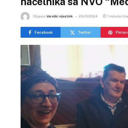
načelnika sa NVO “Me
Objavio
Vareški vijestnik
26/01/2024
1 minuta čit
Facebook
Twitter
Pinter