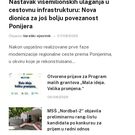
Nastavak višemilionskih ulaganja u
cestovnu infrastrukturu: Nova
dionica za još bolju povezanost
Ponijera
Objavio
Vareški vijestnik
07/08/2026
Nakon uspješno realizovane prve faze
modernizacije regionalne ceste prema Ponijerima,
u okviru koje je rekonstruisano…
Otvorene prijave za Program
malih grantova „Mala ideja.
Velika promjena.“
06/08/2026
MSŠ „Nordbat-2“ objavila
preliminarnu rang-listu
kandidata po konkursu za
prijem u radni odnos