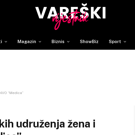
ti
Magazin
Biznis
ShowBiz
Sport
a NVO “Medica”
kih udruženja žena i