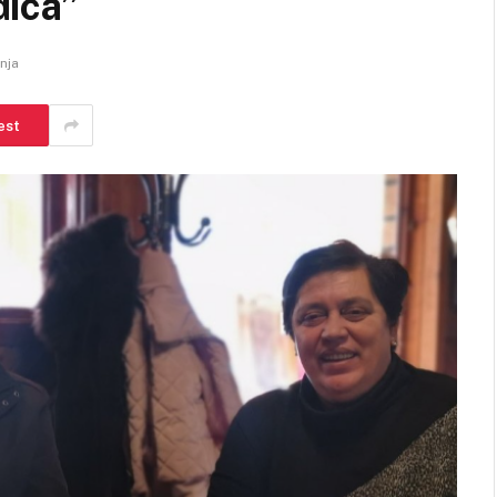
dica”
anja
est