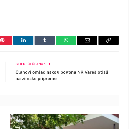
Pinterest
LinkedIn
Tumblr
WhatsApp
Email
Copy
Link
SLJEDEĆI ČLANAK
Članovi omladinskog pogona NK Vareš otišli
na zimske pripreme