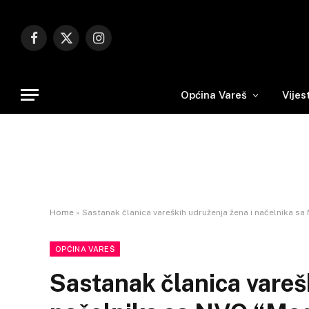
Facebook
X
Instagram
(Twitter)
Općina Vareš
Vijes
Home
»
Sastanak članica vareških udruženja žena i načelnika s
OPĆINA VAREŠ
Sastanak članica vareš