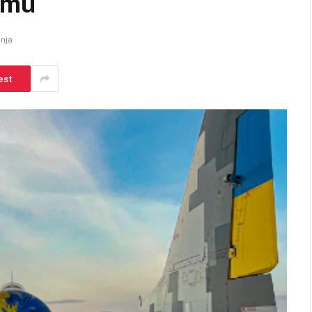
imu
anja
est