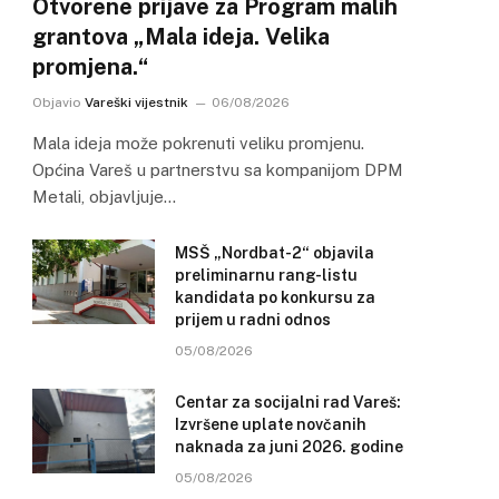
Otvorene prijave za Program malih
grantova „Mala ideja. Velika
promjena.“
Objavio
Vareški vijestnik
06/08/2026
Mala ideja može pokrenuti veliku promjenu.
Općina Vareš u partnerstvu sa kompanijom DPM
Metali, objavljuje…
MSŠ „Nordbat-2“ objavila
preliminarnu rang-listu
kandidata po konkursu za
prijem u radni odnos
05/08/2026
Centar za socijalni rad Vareš:
Izvršene uplate novčanih
naknada za juni 2026. godine
05/08/2026