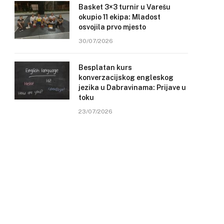
Basket 3×3 turnir u Varešu
okupio 11 ekipa: Mladost
osvojila prvo mjesto
30/07/2026
Besplatan kurs
konverzacijskog engleskog
jezika u Dabravinama: Prijave u
toku
23/07/2026