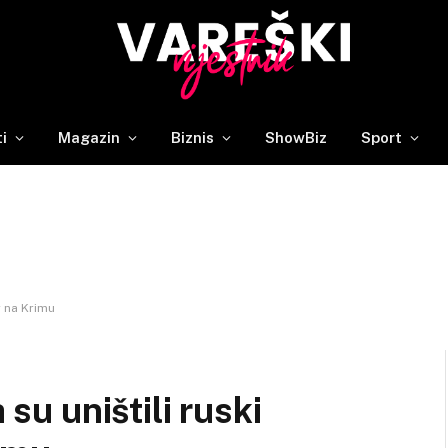
ti
Magazin
Biznis
ShowBiz
Sport
r na Krimu
 su uništili ruski