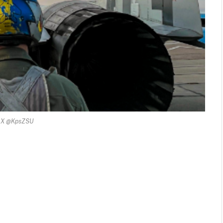
: X @KpsZSU