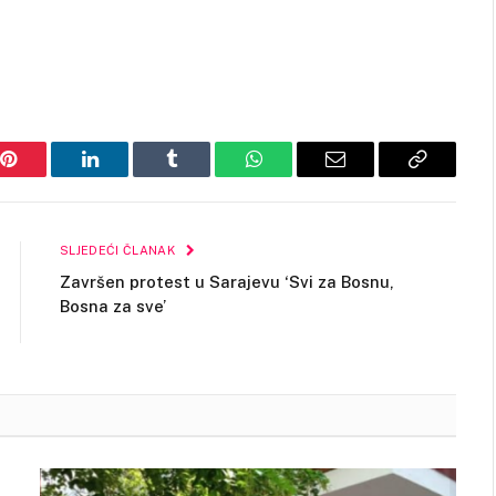
Pinterest
LinkedIn
Tumblr
WhatsApp
Email
Copy
Link
SLJEDEĆI ČLANAK
Završen protest u Sarajevu ‘Svi za Bosnu,
Bosna za sve’