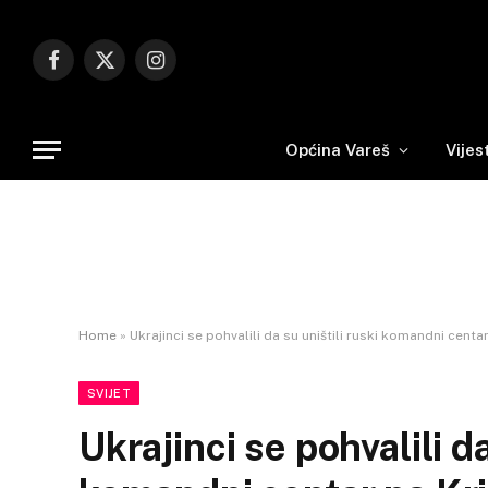
Facebook
X
Instagram
(Twitter)
Općina Vareš
Vijes
Home
»
Ukrajinci se pohvalili da su uništili ruski komandni centa
SVIJET
Ukrajinci se pohvalili da