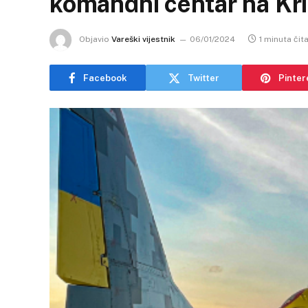
komandni centar na Kr
Objavio
Vareški vijestnik
06/01/2024
1 minuta čit
Facebook
Twitter
Pinter