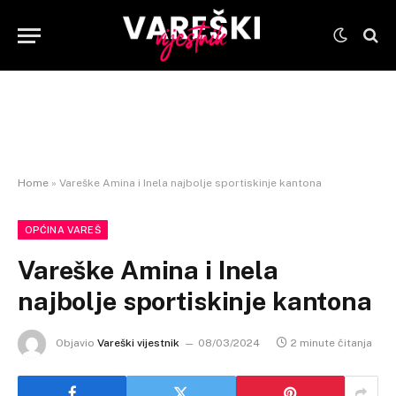
Home
»
Vareške Amina i Inela najbolje sportiskinje kantona
OPĆINA VAREŠ
Vareške Amina i Inela
najbolje sportiskinje kantona
Objavio
Vareški vijestnik
08/03/2024
2 minute čitanja