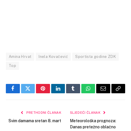
Amina Hrvat
Inela Kovačević
Sportista godine ZDK
Top
Facebook
Twitter
Pinterest
LinkedIn
Tumblr
WhatsApp
Email
Copy
Link
PRETHODNI ČLANAK
SLJEDEĆI ČLANAK
Svim damama sretan 8. mart
Meteorološka prognoza:
Danas pretežno oblačno