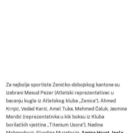
Za najbolje sportiste Zeničko-dobojskog kantona su
izabrani Mesud Pezer (Atletski reprezentativac u
bacanju kugle iz Atletskog kluba „Zenica“), Ahmed
Krnjić, Vedad Karić, Amel Tuka, Mehmed Čaluk, Jasmina
Merdić (reprezentativka u kik boksu iz Kluba
borilačkih vještina „Titanium Usora“), Nadina
Mehmedović, Elvedina Muzaferija,
Amina Hrvat, Inela