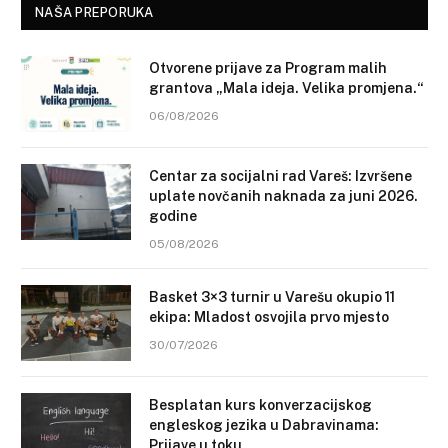
NAŠA PREPORUKA
Otvorene prijave za Program malih
grantova „Mala ideja. Velika promjena.“
06/08/2026
Centar za socijalni rad Vareš: Izvršene
uplate novčanih naknada za juni 2026.
godine
05/08/2026
Basket 3×3 turnir u Varešu okupio 11
ekipa: Mladost osvojila prvo mjesto
30/07/2026
Besplatan kurs konverzacijskog
engleskog jezika u Dabravinama:
Prijave u toku