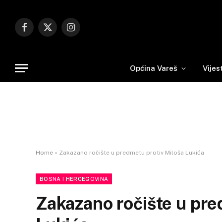
Facebook
X
Instagram
(Twitter)
Općina Vareš
Vijes
Home
»
Zakazano ročište u predmetu protiv Miloša Lukića
BOSNA I HERCEGOVINA
Zakazano ročište u pre