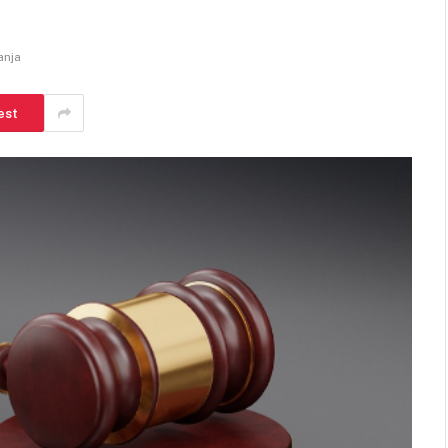
anja
est