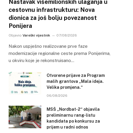
Nastavak višemilionskih ulaganja u
cestovnu infrastrukturu: Nova
dionica za još bolju povezanost
Ponijera
Objavio
Vareški vijestnik
07/08/2026
Nakon uspješno realizovane prve faze
modernizacije regionalne ceste prema Ponijerima,
u okviru koje je rekonstruisano…
Otvorene prijave za Program
malih grantova „Mala ideja.
Velika promjena.“
06/08/2026
MSŠ „Nordbat-2“ objavila
preliminarnu rang-listu
kandidata po konkursu za
prijem u radni odnos