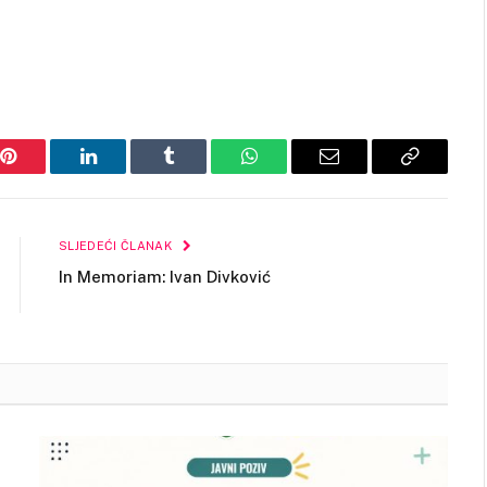
Pinterest
LinkedIn
Tumblr
WhatsApp
Email
Copy
Link
SLJEDEĆI ČLANAK
In Memoriam: Ivan Divković