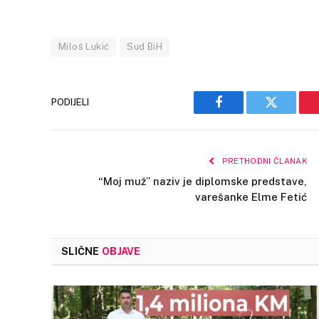
Miloš Lukić
Sud BiH
PODIJELI
Facebook
Twitter
PRETHODNI ČLANAK
“Moj muž” naziv je diplomske predstave,
varešanke Elme Fetić
SLIČNE
OBJAVE