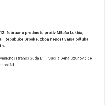
13. februar u predmetu protiv Miloša Lukića,
ka” Republike Srpske, zbog nepoštivanja odluka
ta.
zvaničnoj stranici Suda BiH. Sudija Sena Uzunović će
enosi N1.