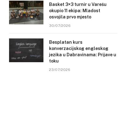
Basket 3×3 turnir u Varešu
okupio 11 ekipa: Mladost
osvojila prvo mjesto
30/07/2026
Besplatan kurs
konverzacijskog engleskog
jezika u Dabravinama: Prijave u
toku
23/07/2026