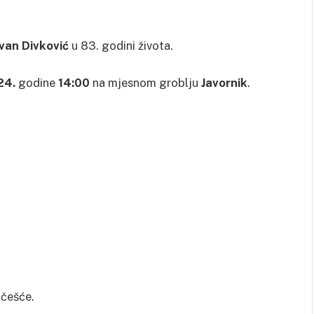
Ivan Divković
u 83. godini života.
24.
godine
14:00
na mjesnom groblju
Javornik
.
učešće.