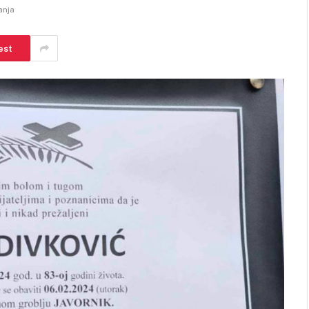
anja
est