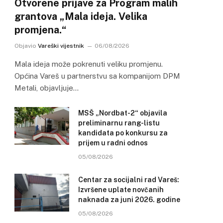
Otvorene prijave za Program malih
grantova „Mala ideja. Velika
promjena.“
Objavio
Vareški vijestnik
06/08/2026
Mala ideja može pokrenuti veliku promjenu.
Općina Vareš u partnerstvu sa kompanijom DPM
Metali, objavljuje…
MSŠ „Nordbat-2“ objavila
preliminarnu rang-listu
kandidata po konkursu za
prijem u radni odnos
05/08/2026
Centar za socijalni rad Vareš:
Izvršene uplate novčanih
naknada za juni 2026. godine
05/08/2026