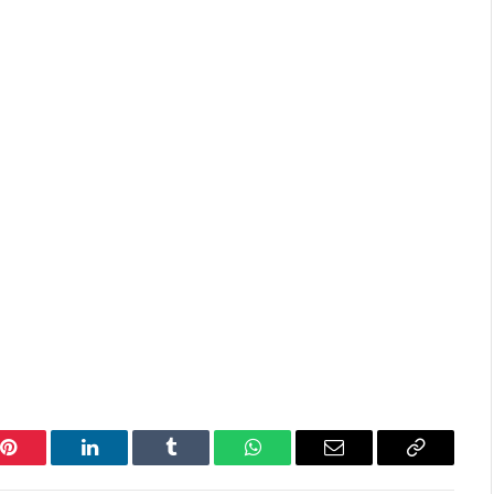
Pinterest
LinkedIn
Tumblr
WhatsApp
Email
Copy