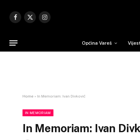
Facebook
X
Instagram
(Twitter)
Općina Vareš
Vijes
Home
»
In Memoriam: Ivan Divković
IN MEMORIAM
In Memoriam: Ivan Divk