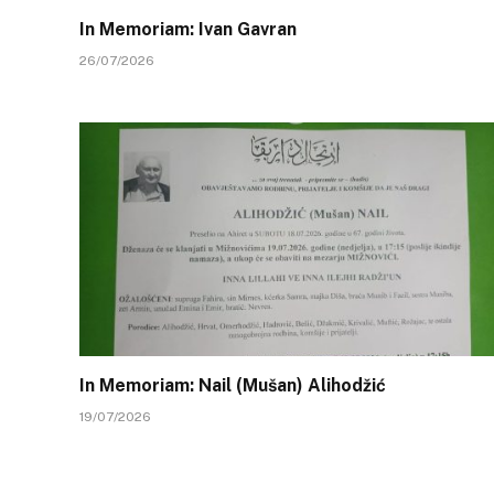
In Memoriam: Ivan Gavran
26/07/2026
In Memoriam: Nail (Mušan) Alihodžić
19/07/2026