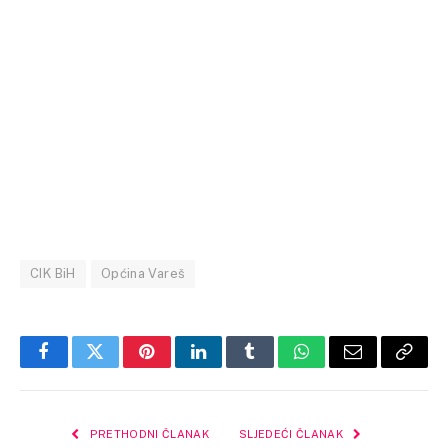
CIK BiH
Općina Vareš
Facebook
Twitter
Pinterest
LinkedIn
Tumblr
WhatsApp
Email
Copy
Link
PRETHODNI ČLANAK
SLJEDEĆI ČLANAK