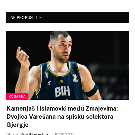
NE PROPUSTITE
KOŠARKA
Kamenjaš i Islamović među Zmajevima:
Dvojica Varešana na spisku selektora
Gjergje
Objavio
Vareški vijestnik
10/08/2026