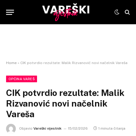
Home
»
CIK potvrdio rezultate: Malik Rizvanović novi načelnik Vareša
OPĆINA VAREŠ
CIK potvrdio rezultate: Malik
Rizvanović novi načelnik
Vareša
Objavio
Vareški vijestnik
15/02/2026
1 minuta čitanja