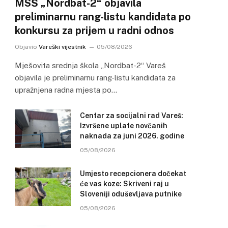
MSŠ „Nordbat-2“ objavila
preliminarnu rang-listu kandidata po
konkursu za prijem u radni odnos
Objavio
Vareški vijestnik
05/08/2026
Mješovita srednja škola „Nordbat-2“ Vareš
objavila je preliminarnu rang-listu kandidata za
upražnjena radna mjesta po…
Centar za socijalni rad Vareš:
Izvršene uplate novčanih
naknada za juni 2026. godine
05/08/2026
Umjesto recepcionera dočekat
će vas koze: Skriveni raj u
Sloveniji oduševljava putnike
05/08/2026