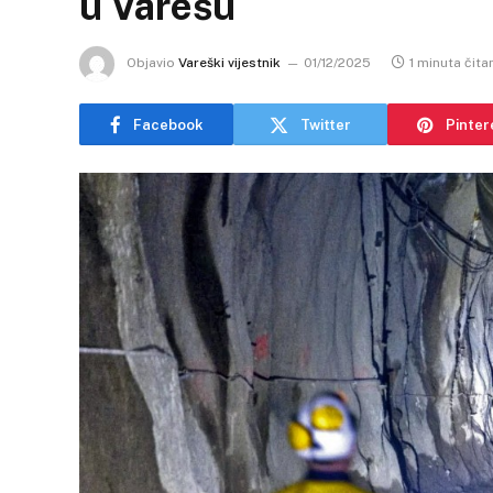
u Varešu
Objavio
Vareški vijestnik
01/12/2025
1 minuta čita
Facebook
Twitter
Pinter