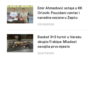
Emir Ahmedović ostaje u KK
Orlovik: Pouzdani centar i
naredne sezone u Žepču
05/08/2026
Basket 3×3 turnir u Varešu
okupio 11 ekipa: Mladost
osvojila prvo mjesto
30/07/2026