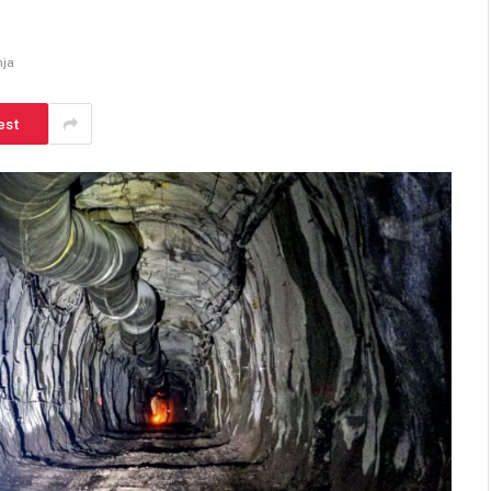
nja
est