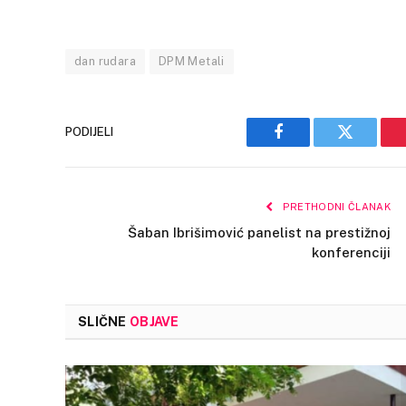
dan rudara
DPM Metali
PODIJELI
Facebook
Twitter
PRETHODNI ČLANAK
Šaban Ibrišimović panelist na prestižnoj
konferenciji
SLIČNE
OBJAVE