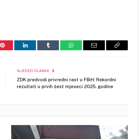
Pinterest
LinkedIn
Tumblr
WhatsApp
Email
Copy
Link
SLJEDEĆI ČLANAK
ZDK predvodi privredni rast u FBiH: Rekordni
rezultati u prvih šest mjeseci 2025. godine