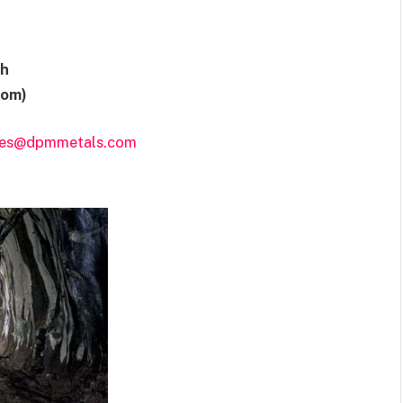
 h
dom)
ares@dpmmetals.com