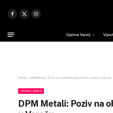
Facebook
X
Instagram
(Twitter)
Općina Vareš
Vijes
Home
»
DPM Metali: Poziv na obilježavanje Dana rudara u Varešu
OPĆINA VAREŠ
DPM Metali: Poziv na o