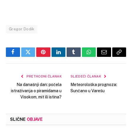
Gregor Dodik
Facebook
Twitter
Pinterest
LinkedIn
Tumblr
WhatsApp
Email
Copy
Link
PRETHODNI ČLANAK
SLJEDEĆI ČLANAK
Na današnji dan: počela
Meteorološka prognoza:
istraživanja o piramidama u
Sunčano u Varešu
Visokom, mit ili istina?
SLIČNE
OBJAVE