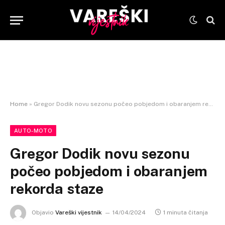
Home
»
Gregor Dodik novu sezonu počeo pobjedom i obaranjem rekorda staze
AUTO-MOTO
Gregor Dodik novu sezonu
počeo pobjedom i obaranjem
rekorda staze
Objavio
Vareški vijestnik
14/04/2024
1 minuta čitanja