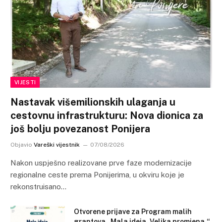
VIJESTI
Nastavak višemilionskih ulaganja u
cestovnu infrastrukturu: Nova dionica za
još bolju povezanost Ponijera
Objavio
Vareški vijestnik
07/08/2026
Nakon uspješno realizovane prve faze modernizacije
regionalne ceste prema Ponijerima, u okviru koje je
rekonstruisano…
Otvorene prijave za Program malih
grantova „Mala ideja. Velika promjena.“