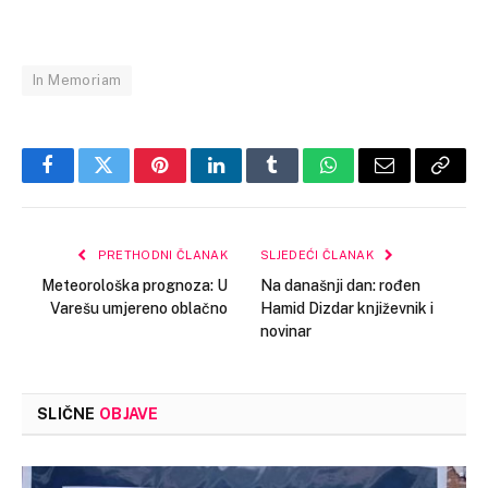
In Memoriam
Facebook
Twitter
Pinterest
LinkedIn
Tumblr
WhatsApp
Email
Copy
Link
PRETHODNI ČLANAK
SLJEDEĆI ČLANAK
Meteorološka prognoza: U
Na današnji dan: rođen
Varešu umjereno oblačno
Hamid Dizdar književnik i
novinar
SLIČNE
OBJAVE