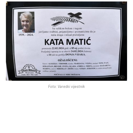
Foto: Vareški vijestnik