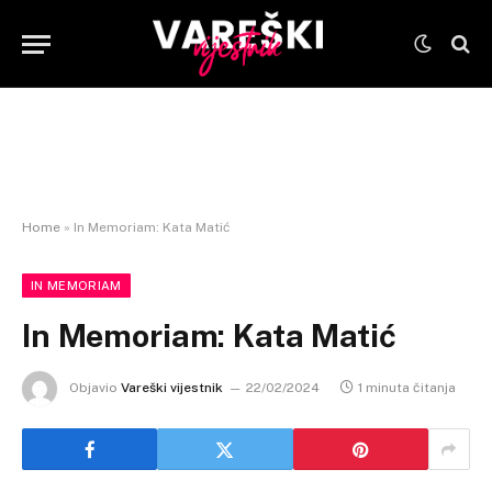
Home
»
In Memoriam: Kata Matić
IN MEMORIAM
In Memoriam: Kata Matić
Objavio
Vareški vijestnik
22/02/2024
1 minuta čitanja