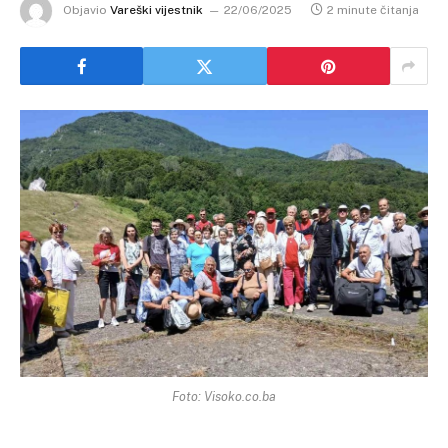
Objavio
Vareški vijestnik
22/06/2025
2 minute čitanja
Foto: Visoko.co.ba