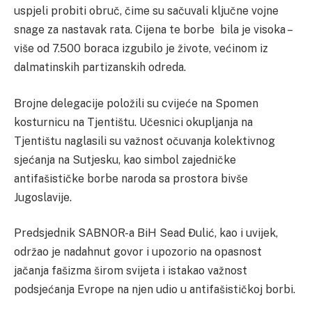
uspjeli probiti obruč, čime su sačuvali ključne vojne
snage za nastavak rata. Cijena te borbe bila je visoka –
više od 7.500 boraca izgubilo je živote, većinom iz
dalmatinskih partizanskih odreda.
Brojne delegacije položili su cvijeće na Spomen
kosturnicu na Tjentištu. Učesnici okupljanja na
Tjentištu naglasili su važnost očuvanja kolektivnog
sjećanja na Sutjesku, kao simbol zajedničke
antifašističke borbe naroda sa prostora bivše
Jugoslavije.
Predsjednik SABNOR-a BiH Sead Đulić, kao i uvijek,
održao je nadahnut govor i upozorio na opasnost
jačanja fašizma širom svijeta i istakao važnost
podsjećanja Evrope na njen udio u antifašističkoj borbi.