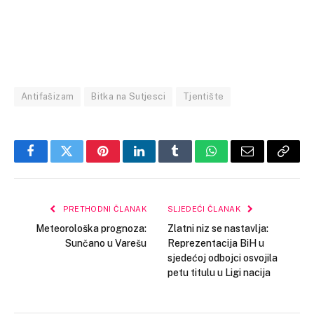
Antifašizam
Bitka na Sutjesci
Tjentište
Facebook
Twitter
Pinterest
LinkedIn
Tumblr
WhatsApp
Email
Copy
Link
PRETHODNI ČLANAK
SLJEDEĆI ČLANAK
Meteorološka prognoza:
Zlatni niz se nastavlja:
Sunčano u Varešu
Reprezentacija BiH u
sjedećoj odbojci osvojila
petu titulu u Ligi nacija