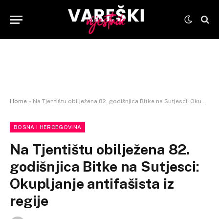
Home
»
Na Tjentištu obilježena 82. godišnjica Bitke na Sutjesci: Okupljanje antifašista iz regije
BOSNA I HERCEGOVINA
Na Tjentištu obilježena 82.
godišnjica Bitke na Sutjesci:
Okupljanje antifašista iz
regije