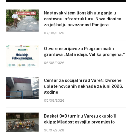
Nastavak višemilionskih ulaganja u
cestovnu infrastrukturu: Nova dionica
za još bolju povezanost Ponijera
07/08/2026
Otvorene prijave za Program malih
grantova „Mala ideja. Velika promjena.“
06/08/2026
Centar za socijalni rad Vareš: Izvršene
uplate novčanih naknada za juni 2026.
godine
05/08/2026
Basket 3×3 turnir u Varešu okupio 11
ekipa: Mladost osvojila prvo mjesto
30/07/2026