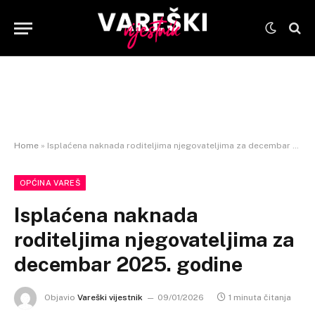
Home
»
Isplaćena naknada roditeljima njegovateljima za decembar 2025. godine
OPĆINA VAREŠ
Isplaćena naknada
roditeljima njegovateljima za
decembar 2025. godine
Objavio
Vareški vijestnik
09/01/2026
1 minuta čitanja