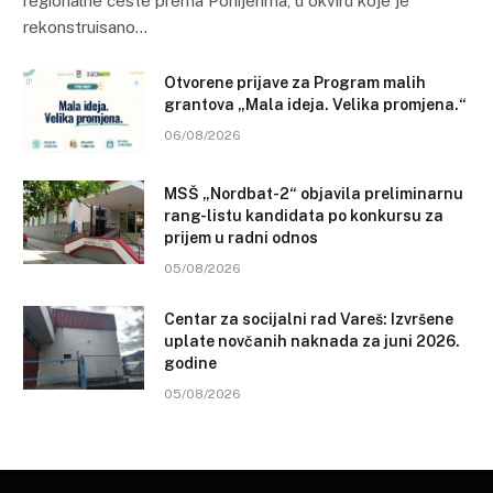
regionalne ceste prema Ponijerima, u okviru koje je
rekonstruisano…
Otvorene prijave za Program malih
grantova „Mala ideja. Velika promjena.“
06/08/2026
MSŠ „Nordbat-2“ objavila preliminarnu
rang-listu kandidata po konkursu za
prijem u radni odnos
05/08/2026
Centar za socijalni rad Vareš: Izvršene
uplate novčanih naknada za juni 2026.
godine
05/08/2026