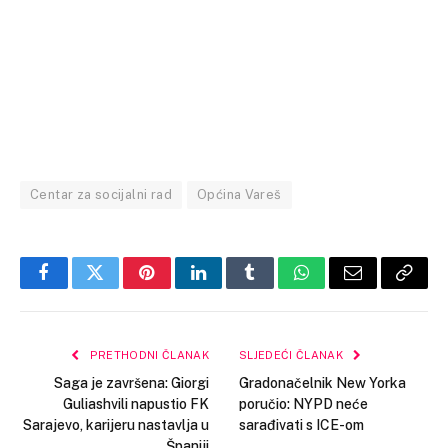
Centar za socijalni rad
Općina Vareš
Facebook
Twitter
Pinterest
LinkedIn
Tumblr
WhatsApp
Email
Copy
Link
PRETHODNI ČLANAK
SLJEDEĆI ČLANAK
Saga je završena: Giorgi
Gradonačelnik New Yorka
Guliashvili napustio FK
poručio: NYPD neće
Sarajevo, karijeru nastavlja u
sarađivati s ICE-om
Španiji