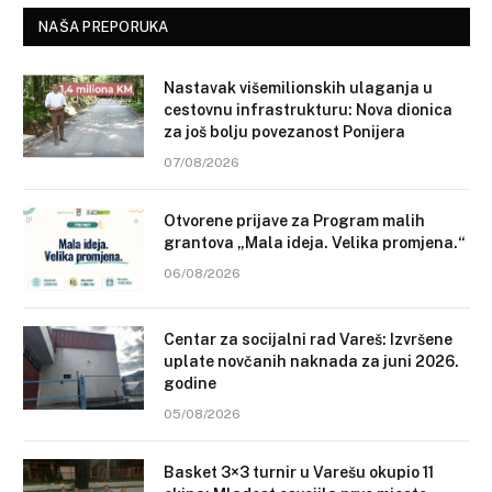
NAŠA PREPORUKA
Nastavak višemilionskih ulaganja u
cestovnu infrastrukturu: Nova dionica
za još bolju povezanost Ponijera
07/08/2026
Otvorene prijave za Program malih
grantova „Mala ideja. Velika promjena.“
06/08/2026
Centar za socijalni rad Vareš: Izvršene
uplate novčanih naknada za juni 2026.
godine
05/08/2026
Basket 3×3 turnir u Varešu okupio 11