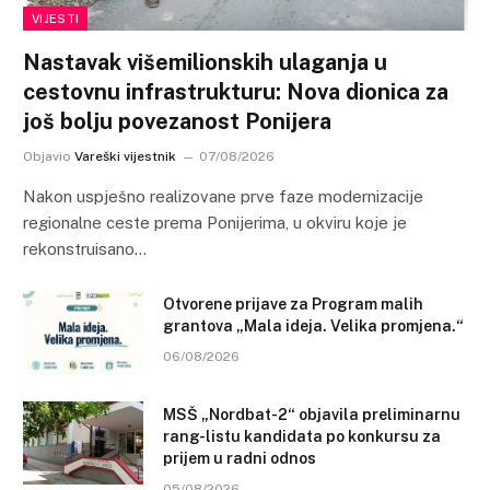
VIJESTI
Nastavak višemilionskih ulaganja u
cestovnu infrastrukturu: Nova dionica za
još bolju povezanost Ponijera
Objavio
Vareški vijestnik
07/08/2026
Nakon uspješno realizovane prve faze modernizacije
regionalne ceste prema Ponijerima, u okviru koje je
rekonstruisano…
Otvorene prijave za Program malih
grantova „Mala ideja. Velika promjena.“
06/08/2026
MSŠ „Nordbat-2“ objavila preliminarnu
rang-listu kandidata po konkursu za
prijem u radni odnos
05/08/2026