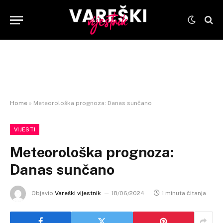
Home
»
Meteorološka prognoza: Danas sunčano
VIJESTI
Meteorološka prognoza:
Danas sunčano
Objavio
Vareški vijestnik
18/06/2024
1 minuta čitanja