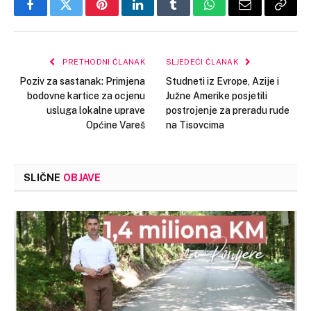
Facebook
Twitter
Pinterest
LinkedIn
Tumblr
WhatsApp
Email
Copy
Link
PRETHODNI ČLANAK
SLJEDEĆI ČLANAK
Poziv za sastanak: Primjena
Studneti iz Evrope, Azije i
bodovne kartice za ocjenu
Južne Amerike posjetili
usluga lokalne uprave
postrojenje za preradu rude
Općine Vareš
na Tisovcima
SLIČNE
OBJAVE