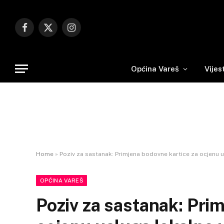
Facebook
X
Instagram
(Twitter)
Općina Vareš
Vijes
Home
»
Poziv za sastanak: Primjena bodovne kartice za ocjenu 
OPĆINA VAREŠ
Poziv za sastanak: Pri