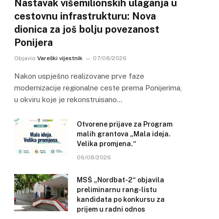
Nastavak višemilionskih ulaganja u
cestovnu infrastrukturu: Nova
dionica za još bolju povezanost
Ponijera
Objavio
Vareški vijestnik
07/08/2026
Nakon uspješno realizovane prve faze
modernizacije regionalne ceste prema Ponijerima,
u okviru koje je rekonstruisano…
Otvorene prijave za Program
malih grantova „Mala ideja.
Velika promjena.“
06/08/2026
MSŠ „Nordbat-2“ objavila
preliminarnu rang-listu
kandidata po konkursu za
prijem u radni odnos