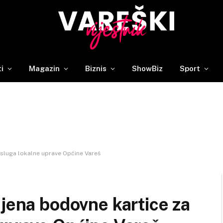
ti
Magazin
Biznis
ShowBiz
Sport
usluga lokalne uprave Općine Vareš
mjena bodovne kartice za