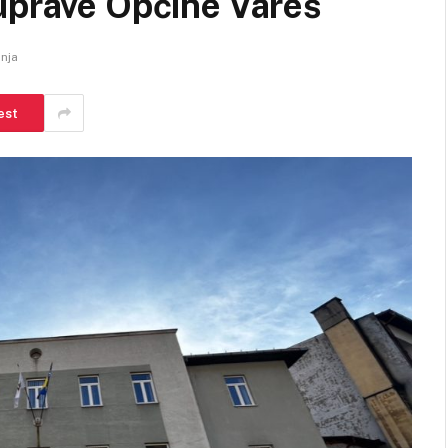
uprave Općine Vareš
anja
est