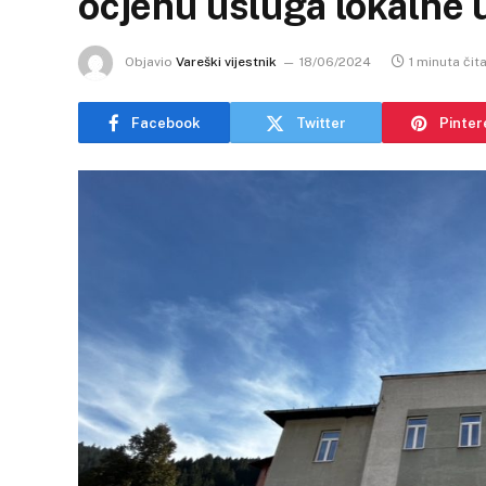
ocjenu usluga lokalne 
Objavio
Vareški vijestnik
18/06/2024
1 minuta čit
Facebook
Twitter
Pinter