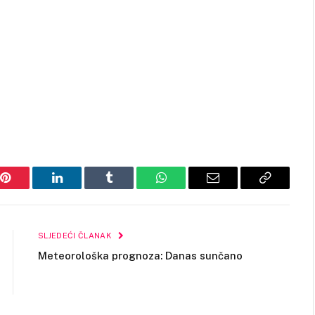
Pinterest
LinkedIn
Tumblr
WhatsApp
Email
Copy
Link
SLJEDEĆI ČLANAK
Meteorološka prognoza: Danas sunčano