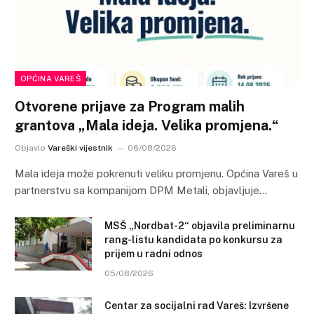
OPĆINA VAREŠ
Otvorene prijave za Program malih
grantova „Mala ideja. Velika promjena.“
Objavio
Vareški vijestnik
06/08/2026
Mala ideja može pokrenuti veliku promjenu. Općina Vareš u
partnerstvu sa kompanijom DPM Metali, objavljuje…
MSŠ „Nordbat-2“ objavila preliminarnu
rang-listu kandidata po konkursu za
prijem u radni odnos
05/08/2026
Centar za socijalni rad Vareš: Izvršene