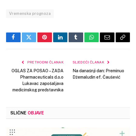
Vremenska prognoza
Facebook
Twitter
Pinterest
LinkedIn
Tumblr
WhatsApp
Email
Copy
Link
PRETHODNI ČLANAK
SLJEDEĆI ČLANAK
OGLAS ZA POSAO – ZADA
Na današnji dan: Preminuo
Pharmaceuticals d.o.o
Džemaludin ef. Čaušević
Lukavac zapošaljava
medicinskog predstavnika
SLIČNE
OBJAVE