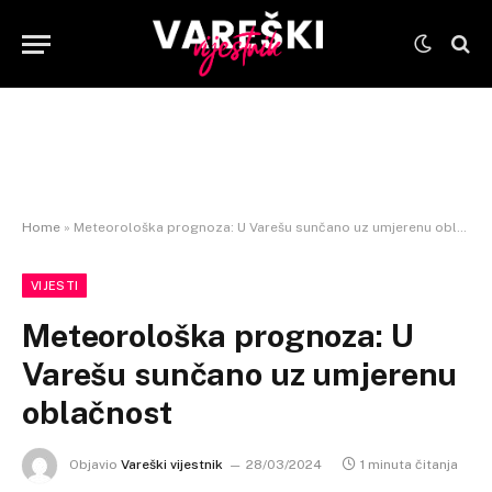
Home
»
Meteorološka prognoza: U Varešu sunčano uz umjerenu oblačnost
VIJESTI
Meteorološka prognoza: U
Varešu sunčano uz umjerenu
oblačnost
Objavio
Vareški vijestnik
28/03/2024
1 minuta čitanja