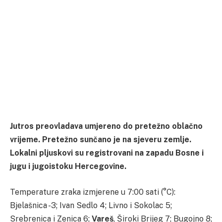
Jutros preovladava umjereno do pretežno oblačno
vrijeme. Pretežno sunčano je na sjeveru zemlje.
Lokalni pljuskovi su registrovani na zapadu Bosne i
jugu i jugoistoku Hercegovine.
Temperature zraka izmjerene u 7:00 sati (°C):
Bjelašnica -3; Ivan Sedlo 4; Livno i Sokolac 5;
Srebrenica i Zenica 6;
Vareš
, Široki Brijeg 7; Bugojno 8;