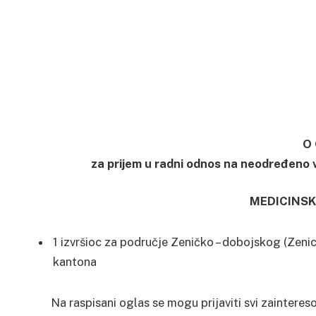
O 
za prijem u radni odnos na neodređeno v
MEDICINSK
1 izvršioc za područje Zeničko – dobojskog (Zenic
kantona
Na raspisani oglas se mogu prijaviti svi zaintere