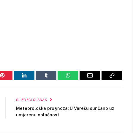
Pinterest
LinkedIn
Tumblr
WhatsApp
Email
Copy
Link
SLJEDEĆI ČLANAK
Meteorološka prognoza: U Varešu sunčano uz
umjerenu oblačnost