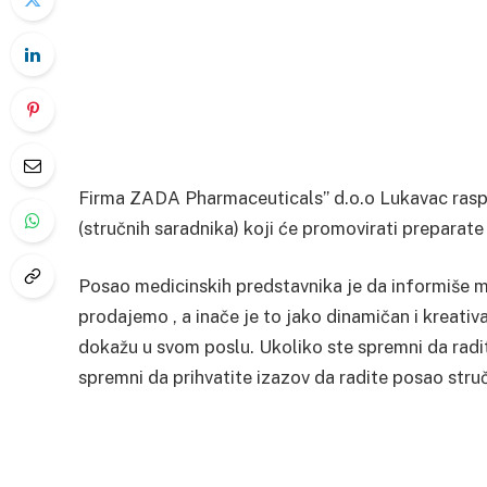
Firma ZADA Pharmaceuticals” d.o.o Lukavac raspi
(stručnih saradnika) koji će promovirati prepar
Posao medicinskih predstavnika je da informiše m
prodajemo , a inače je to jako dinamičan i kreativa
dokažu u svom poslu. Ukoliko ste spremni da radi
spremni da prihvatite izazov da radite posao struč