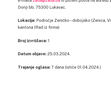
e-maila
zada@zada.ba
ili putem pošte na adresu 
Donji bb, 75300 Lukavac.
Lokacija:
Područje Zeničko – dobojsko (Zenica, Vi
kantona (Rad iz firme)
Broj izvršilaca:
1
Datum objave:
25.03.2024.
Trajanje oglasa:
7 dana (ističe 01.04.2024.)