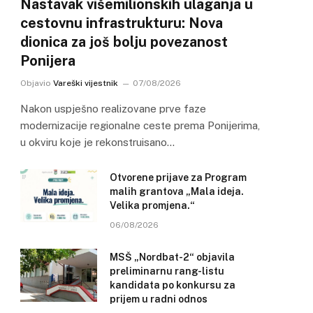
Nastavak višemilionskih ulaganja u
cestovnu infrastrukturu: Nova
dionica za još bolju povezanost
Ponijera
Objavio
Vareški vijestnik
07/08/2026
Nakon uspješno realizovane prve faze
modernizacije regionalne ceste prema Ponijerima,
u okviru koje je rekonstruisano…
Otvorene prijave za Program
malih grantova „Mala ideja.
Velika promjena.“
06/08/2026
MSŠ „Nordbat-2“ objavila
preliminarnu rang-listu
kandidata po konkursu za
prijem u radni odnos