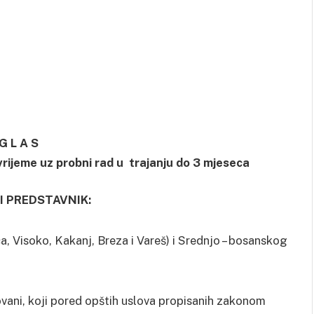
G L A S
rijeme uz probni rad u trajanju do 3 mjeseca
I PREDSTAVNIK:
a, Visoko, Kakanj, Breza i Vareš) i Srednjo – bosanskog
sovani, koji pored opštih uslova propisanih zakonom