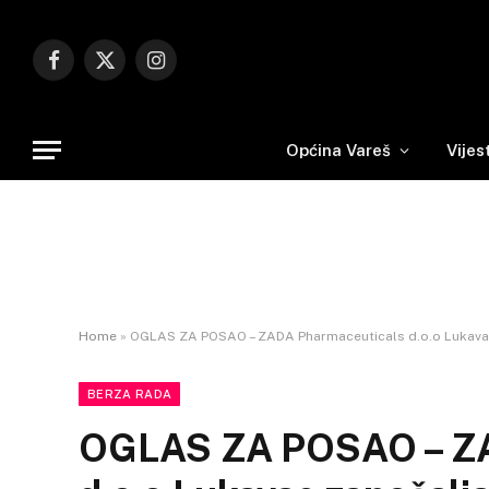
Facebook
X
Instagram
(Twitter)
Općina Vareš
Vijes
Home
»
OGLAS ZA POSAO – ZADA Pharmaceuticals d.o.o Lukava
BERZA RADA
OGLAS ZA POSAO – ZA