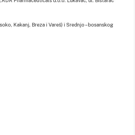
ZADA Pharmaceuticals d.o.o. Lukavac, ul. Bistarac
soko, Kakanj, Breza i Vareš) i Srednjo – bosanskog