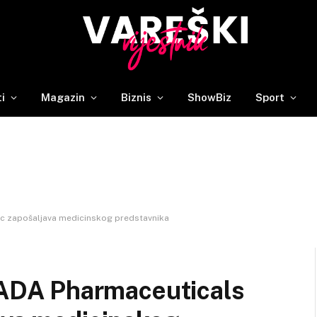
ti
Magazin
Biznis
ShowBiz
Sport
c zapošaljava medicinskog predstavnika
DA Pharmaceuticals