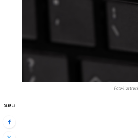
Foto/Ilustrac
DIJELI