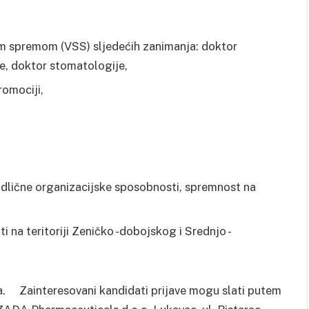
om spremom (VSS) sljedećih zanimanja: doktor
ne, doktor stomatologije,
romociji,
odlične organizacijske sposobnosti, spremnost na
i na teritoriji Zeničko -dobojskog i Srednjo -
ja. Zainteresovani kandidati prijave mogu slati putem