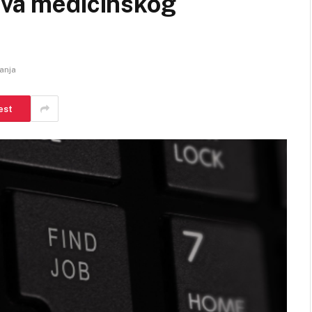
ava medicinskog
anja
est