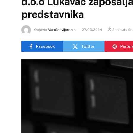
d.o.o Lukavac zapošalj
predstavnika
Objavio
Vareški vijestnik
27/03/2024
2 minute čit
Facebook
Twitter
Pinter