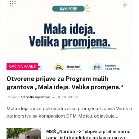
OPĆINA VAREŠ
Otvorene prijave za Program malih
grantova „Mala ideja. Velika promjena.“
Objavio
Vareški vijestnik
06/08/2026
Mala ideja može pokrenuti veliku promjenu. Općina Vareš u
partnerstvu sa kompanijom DPM Metali, objavljuje…
MSŠ „Nordbat-2“ objavila preliminarnu
rang-listu kandidata po konkursu za