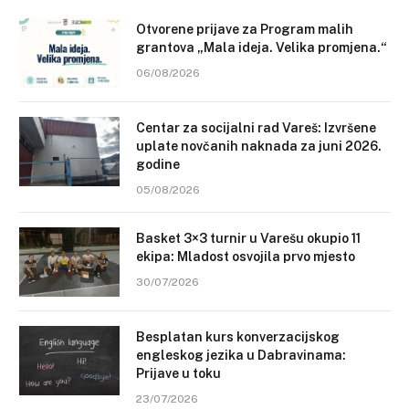
Otvorene prijave za Program malih
grantova „Mala ideja. Velika promjena.“
06/08/2026
Centar za socijalni rad Vareš: Izvršene
uplate novčanih naknada za juni 2026.
godine
05/08/2026
Basket 3×3 turnir u Varešu okupio 11
ekipa: Mladost osvojila prvo mjesto
30/07/2026
Besplatan kurs konverzacijskog
engleskog jezika u Dabravinama:
Prijave u toku
23/07/2026