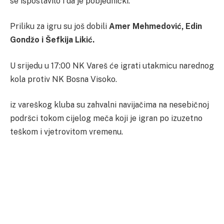
se ispostavilo i da je pobjednički.
Priliku za igru su još dobili
Amer Mehmedović, Edin
Gondžo i Šefkija Likić.
U srijedu u 17:00 NK Vareš će igrati utakmicu narednog
kola protiv NK Bosna Visoko.
iz vareškog kluba su zahvalni navijačima na nesebičnoj
podršci tokom cijelog meča koji je igran po izuzetno
teškom i vjetrovitom vremenu.