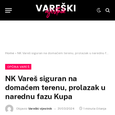
Home
»
NK Vareš siguran na domaćem terenu, prolazak u narednu fazu Kupa
OPĆINA VAREŠ
NK Vareš siguran na
domaćem terenu, prolazak u
narednu fazu Kupa
Objavio
Vareški vijestnik
31/03/2024
1 minuta čitanja