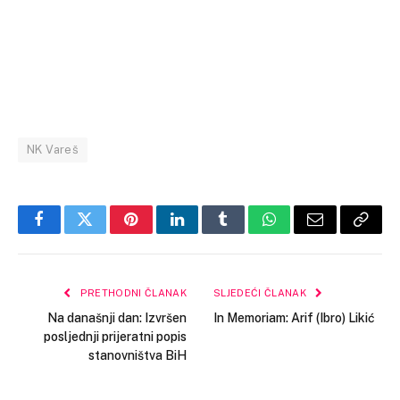
NK Vareš
Facebook
Twitter
Pinterest
LinkedIn
Tumblr
WhatsApp
Email
Copy
Link
PRETHODNI ČLANAK
SLJEDEĆI ČLANAK
Na današnji dan: Izvršen
In Memoriam: Arif (Ibro) Likić
posljednji prijeratni popis
stanovništva BiH