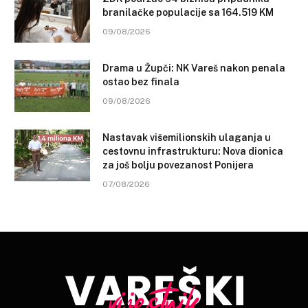
branilačke populacije sa 164.519 KM
09/08/2026
Drama u Župči: NK Vareš nakon penala
ostao bez finala
09/08/2026
Nastavak višemilionskih ulaganja u
cestovnu infrastrukturu: Nova dionica
za još bolju povezanost Ponijera
07/08/2026