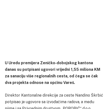
U Uredu premijera Zeničko-dobojskog kantona
danas su potpisani ugovori vrijedni 1,55 miliona KM
za sanaciju više regionalnih cesta, od čega se čak
dva projekta odnose na općinu Vareš.
Direktor Kantonalne direkcije za ceste Nandino Škrbić
potpisao je ugovore sa izvođačima radova, a među
njima i sa Privrednim društvom „POROBIĆ“ d.o.o.