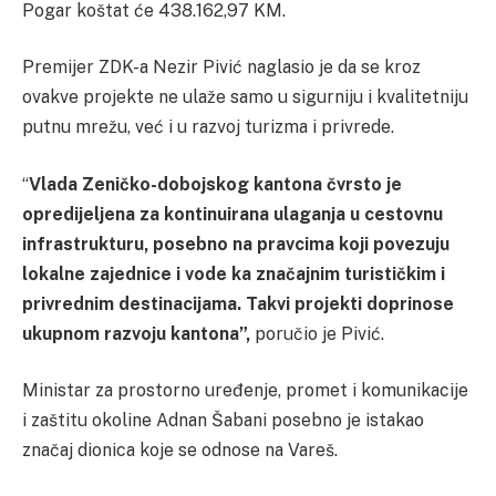
Pogar koštat će 438.162,97 KM.
Premijer ZDK-a Nezir Pivić naglasio je da se kroz
ovakve projekte ne ulaže samo u sigurniju i kvalitetniju
putnu mrežu, već i u razvoj turizma i privrede.
“
Vlada Zeničko-dobojskog kantona čvrsto je
opredijeljena za kontinuirana ulaganja u cestovnu
infrastrukturu, posebno na pravcima koji povezuju
lokalne zajednice i vode ka značajnim turističkim i
privrednim destinacijama. Takvi projekti doprinose
ukupnom razvoju kantona”,
poručio je Pivić.
Ministar za prostorno uređenje, promet i komunikacije
i zaštitu okoline Adnan Šabani posebno je istakao
značaj dionica koje se odnose na Vareš.