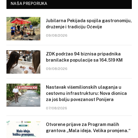
NAŠA PREPORUKA
Jubilarna Pekijada spojila gastronomiju,
druženje i tradiciju Oćevije
09/08/2026
ZDK podržao 94 biznisa pripadnika
branilačke populacije sa 164.519 KM
09/08/2026
Nastavak višemilionskih ulaganja u
cestovnu infrastrukturu: Nova dionica
za još bolju povezanost Ponijera
07/08/2026
Otvorene prijave za Program malih
grantova „Mala ideja. Velika promjena.“