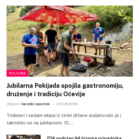
KULTURA
Jubilarna Pekijada spojila gastronomiju,
druženje i tradiciju Oćevije
Objavio
Vareški vijestnik
09/08/2026
Trideset i sedam ekipa iz četiri države sudjelovalo je i
takmičilo se na jubilarnom, 10.…
ZDK podržao 94 biznisa pripadnika