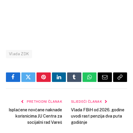
Vlada ZDK
Facebook
Twitter
Pinterest
LinkedIn
Tumblr
WhatsApp
Email
Copy
Link
PRETHODNI ČLANAK
SLJEDEĆI ČLANAK
Isplaćene novčane naknade
Vlada FBiH od 2026. godine
korisnicima JU Centra za
uvodi rast penzija dva puta
socijalni rad Vareš
godišnje