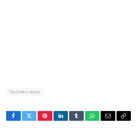
Općinsko vijeće
Facebook
Twitter
Pinterest
LinkedIn
Tumblr
WhatsApp
Email
Copy
Link