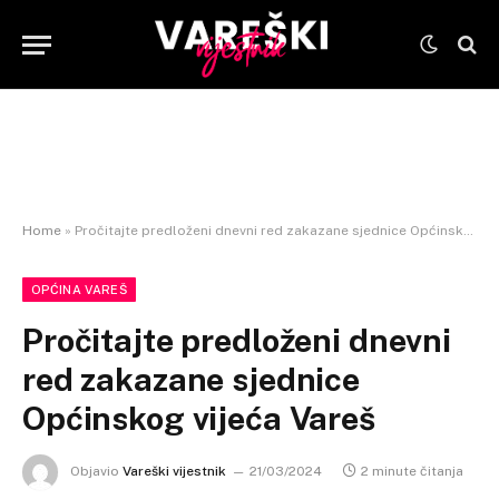
Home
»
Pročitajte predloženi dnevni red zakazane sjednice Općinskog vijeća Vareš
OPĆINA VAREŠ
Pročitajte predloženi dnevni
red zakazane sjednice
Općinskog vijeća Vareš
Objavio
Vareški vijestnik
21/03/2024
2 minute čitanja