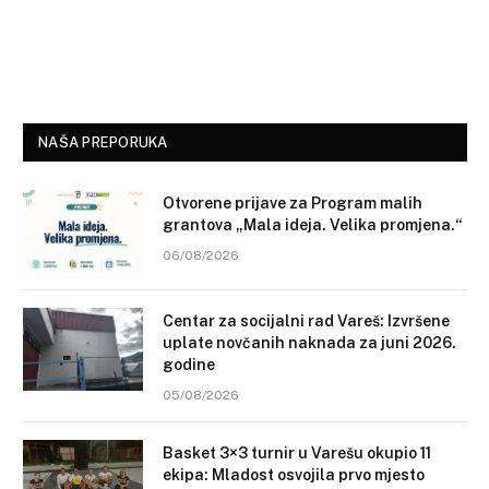
NAŠA PREPORUKA
Otvorene prijave za Program malih
grantova „Mala ideja. Velika promjena.“
06/08/2026
Centar za socijalni rad Vareš: Izvršene
uplate novčanih naknada za juni 2026.
godine
05/08/2026
Basket 3×3 turnir u Varešu okupio 11
ekipa: Mladost osvojila prvo mjesto