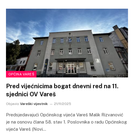
OPĆINA VAREŠ
Pred vijećnicima bogat dnevni red na 11.
sjednici OV Vareš
Objavio
Vareški vijestnik
21/11/2025
Predsjedavajući Općinskog vijeća Vareš Malik Rizvanović
je na osnovu člana 58. stav 1. Poslovnika o radu Općinskog
vijeća Vareš (Novi…