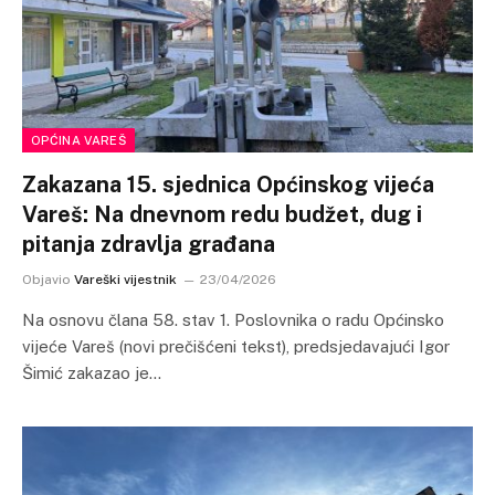
OPĆINA VAREŠ
Zakazana 15. sjednica Općinskog vijeća
Vareš: Na dnevnom redu budžet, dug i
pitanja zdravlja građana
Objavio
Vareški vijestnik
23/04/2026
Na osnovu člana 58. stav 1. Poslovnika o radu Općinsko
vijeće Vareš (novi prečišćeni tekst), predsjedavajući Igor
Šimić zakazao je…