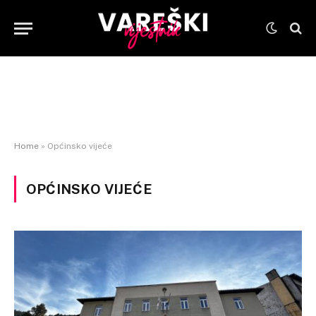
Home
»
Općinsko vijeće
OPĆINSKO VIJEĆE