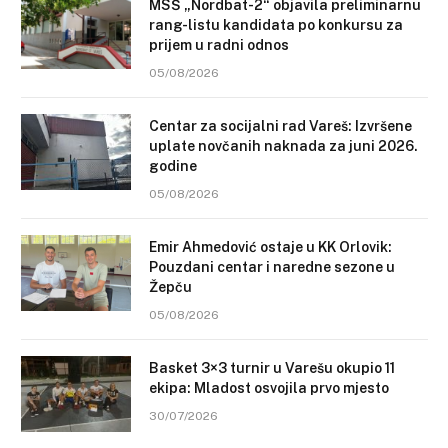
MSŠ „Nordbat-2“ objavila preliminarnu
rang-listu kandidata po konkursu za
prijem u radni odnos
05/08/2026
Centar za socijalni rad Vareš: Izvršene
uplate novčanih naknada za juni 2026.
godine
05/08/2026
Emir Ahmedović ostaje u KK Orlovik:
Pouzdani centar i naredne sezone u
Žepču
05/08/2026
Basket 3×3 turnir u Varešu okupio 11
ekipa: Mladost osvojila prvo mjesto
30/07/2026