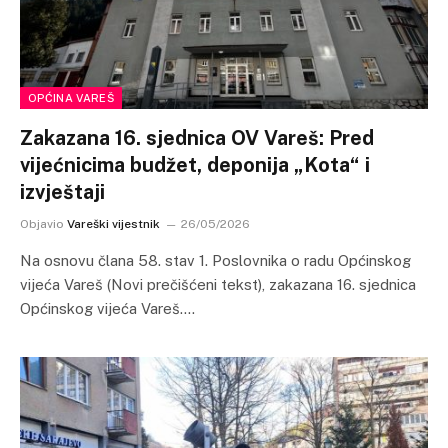
OPĆINA VAREŠ
Zakazana 16. sjednica OV Vareš: Pred
vijećnicima budžet, deponija „Kota“ i
izvještaji
Objavio
Vareški vijestnik
26/05/2026
Na osnovu člana 58. stav 1. Poslovnika o radu Općinskog
vijeća Vareš (Novi prečišćeni tekst), zakazana 16. sjednica
Općinskog vijeća Vareš.…