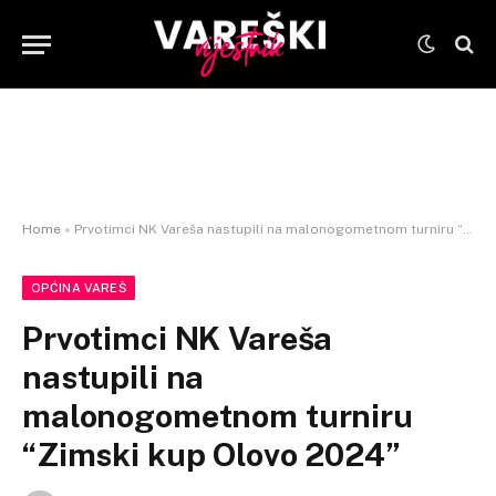
Home
»
Prvotimci NK Vareša nastupili na malonogometnom turniru “Zimski kup Olovo 2024”
OPĆINA VAREŠ
Prvotimci NK Vareša
nastupili na
malonogometnom turniru
“Zimski kup Olovo 2024”