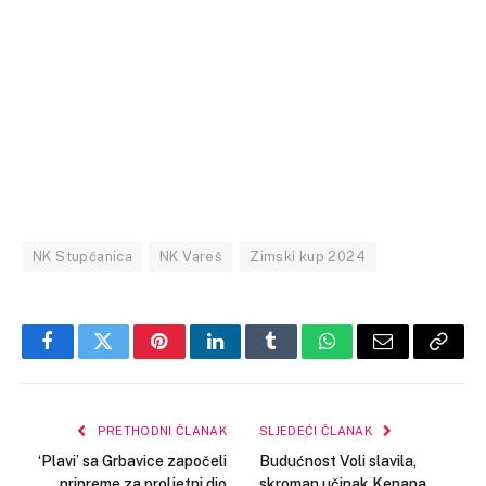
NK Stupčanica
NK Vareš
Zimski kup 2024
Facebook
Twitter
Pinterest
LinkedIn
Tumblr
WhatsApp
Email
Copy
Link
PRETHODNI ČLANAK
SLJEDEĆI ČLANAK
‘Plavi’ sa Grbavice započeli
Budućnost Voli slavila,
pripreme za proljetni dio
skroman učinak Kenana