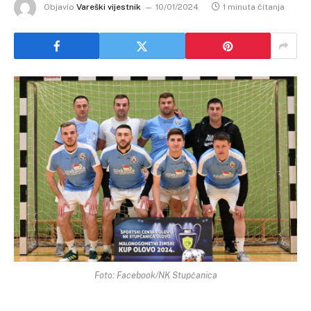
Objavio
Vareški vijestnik
10/01/2024
1 minuta čitanja
Foto: Facebook/NK Stupčanica