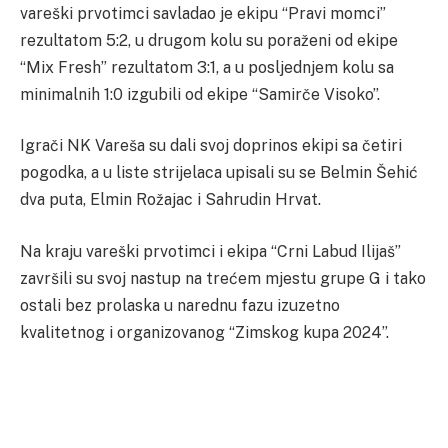
vareški prvotimci savladao je ekipu “Pravi momci”
rezultatom 5:2, u drugom kolu su poraženi od ekipe
“Mix Fresh” rezultatom 3:1, a u posljednjem kolu sa
minimalnih 1:0 izgubili od ekipe “Samirče Visoko”.
Igrači NK Vareša su dali svoj doprinos ekipi sa četiri
pogodka, a u liste strijelaca upisali su se Belmin Šehić
dva puta, Elmin Rožajac i Sahrudin Hrvat.
Na kraju vareški prvotimci i ekipa “Crni Labud Ilijaš”
završili su svoj nastup na trećem mjestu grupe G i tako
ostali bez prolaska u narednu fazu izuzetno
kvalitetnog i organizovanog “Zimskog kupa 2024”.