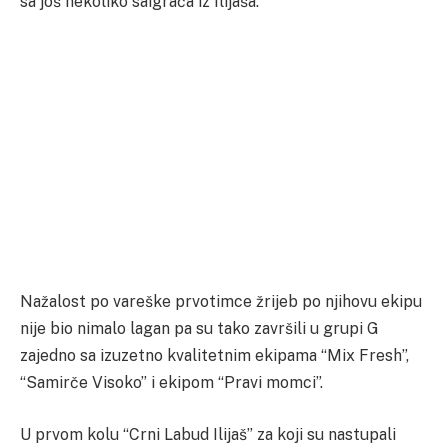
sa još nekoliko saigrača iz Ilijaša.
Nažalost po vareške prvotimce žrijeb po njihovu ekipu
nije bio nimalo lagan pa su tako završili u grupi G
zajedno sa izuzetno kvalitetnim ekipama “Mix Fresh”,
“Samirče Visoko” i ekipom “Pravi momci”.
U prvom kolu “Crni Labud Ilijaš” za koji su nastupali