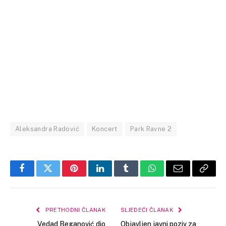
Aleksandra Radović
Koncert
Park Ravne 2
Facebook
Twitter
Pinterest
LinkedIn
Tumblr
WhatsApp
Email
Copy
Link
PRETHODNI ČLANAK
SLJEDEĆI ČLANAK
Vedad Beganović dio
Objavljen javni poziv za