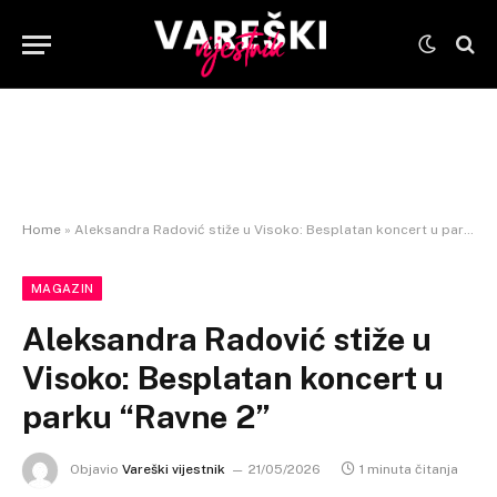
Home
»
Aleksandra Radović stiže u Visoko: Besplatan koncert u parku “Ravne 2”
MAGAZIN
Aleksandra Radović stiže u
Visoko: Besplatan koncert u
parku “Ravne 2”
Objavio
Vareški vijestnik
21/05/2026
1 minuta čitanja