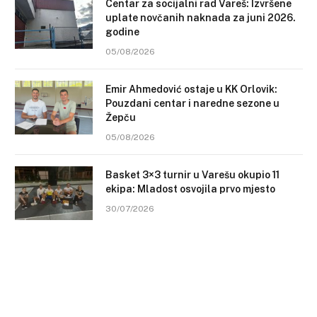
Centar za socijalni rad Vareš: Izvršene
uplate novčanih naknada za juni 2026.
godine
05/08/2026
Emir Ahmedović ostaje u KK Orlovik:
Pouzdani centar i naredne sezone u
Žepču
05/08/2026
Basket 3×3 turnir u Varešu okupio 11
ekipa: Mladost osvojila prvo mjesto
30/07/2026