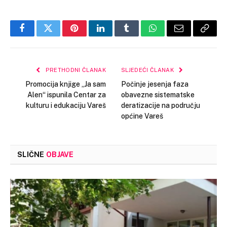
Facebook
Twitter
Pinterest
LinkedIn
Tumblr
WhatsApp
Email
Copy
Link
PRETHODNI ČLANAK
SLJEDEĆI ČLANAK
Promocija knjige „Ja sam
Počinje jesenja faza
Alen“ ispunila Centar za
obavezne sistematske
kulturu i edukaciju Vareš
deratizacije na području
općine Vareš
SLIČNE
OBJAVE