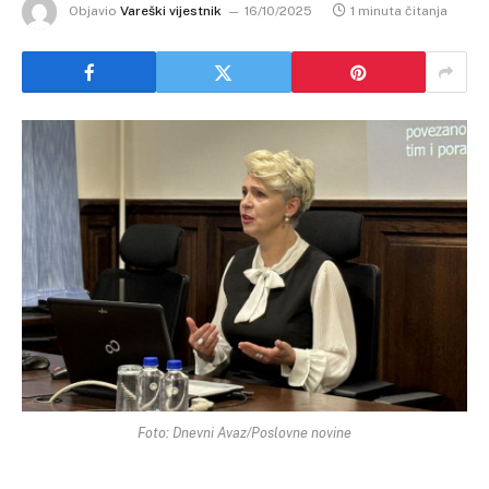
Objavio
Vareški vijestnik
16/10/2025
1 minuta čitanja
Foto: Dnevni Avaz/Poslovne novine