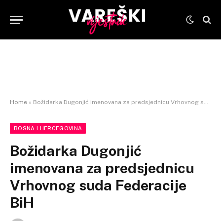
Home
»
Božidarka Dugonjić imenovana za predsjednicu Vrhovnog suda Federacije BiH
BOSNA I HERCEGOVINA
Božidarka Dugonjić
imenovana za predsjednicu
Vrhovnog suda Federacije
BiH