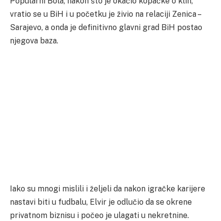
Popularni Bola, nakon što je okačio kopačke o klin,
vratio se u BiH i u početku je živio na relaciji Zenica –
Sarajevo, a onda je definitivno glavni grad BiH postao
njegova baza.
Iako su mnogi mislili i željeli da nakon igračke karijere
nastavi biti u fudbalu, Elvir je odlučio da se okrene
privatnom biznisu i počeo je ulagati u nekretnine.