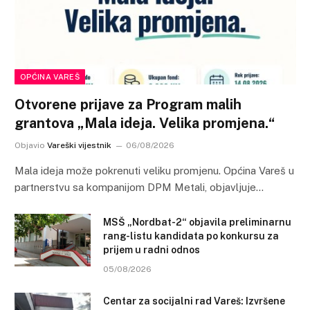
OPĆINA VAREŠ
Otvorene prijave za Program malih
grantova „Mala ideja. Velika promjena.“
Objavio
Vareški vijestnik
06/08/2026
Mala ideja može pokrenuti veliku promjenu. Općina Vareš u
partnerstvu sa kompanijom DPM Metali, objavljuje…
MSŠ „Nordbat-2“ objavila preliminarnu
rang-listu kandidata po konkursu za
prijem u radni odnos
05/08/2026
Centar za socijalni rad Vareš: Izvršene