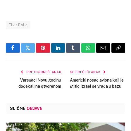
Elvir Bolić
Facebook
Twitter
Pinterest
LinkedIn
Tumblr
WhatsApp
Email
Copy
Link
PRETHODNI ČLANAK
SLJEDEĆI ČLANAK
Varešaci Novu godinu
Američki nosač aviona koji je
dočekali na otvorenom
štitio Izrael se vraća u bazu
SLIČNE
OBJAVE