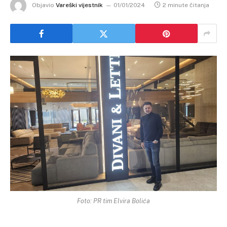
Objavio
Vareški vijestnik
01/01/2024
2 minute čitanja
Foto: PR tim Elvira Bolića