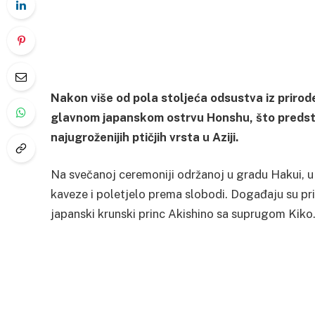
Nakon više od pola stoljeća odsustva iz prirode
glavnom japanskom ostrvu Honshu, što predsta
najugroženijih ptičjih vrsta u Aziji.
Na svečanoj ceremoniji održanoj u gradu Hakui, u 
kaveze i poletjelo prema slobodi. Događaju su pris
japanski krunski princ Akishino sa suprugom Kiko