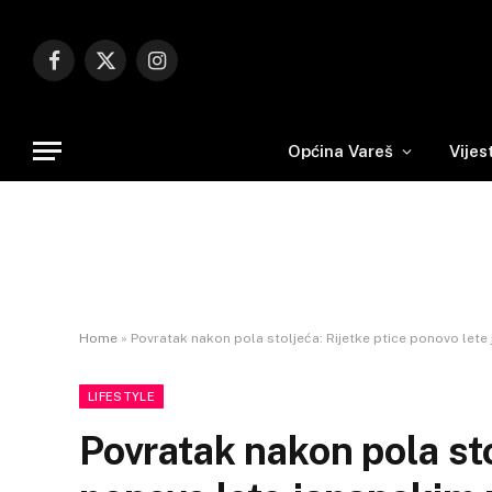
Facebook
X
Instagram
(Twitter)
Općina Vareš
Vijes
Home
»
Povratak nakon pola stoljeća: Rijetke ptice ponovo let
LIFESTYLE
Povratak nakon pola sto