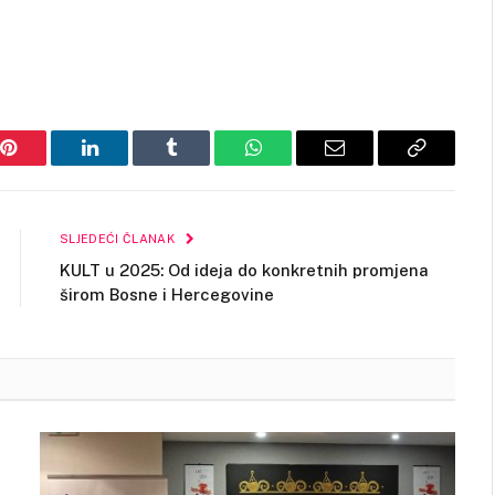
Pinterest
LinkedIn
Tumblr
WhatsApp
Email
Copy
Link
SLJEDEĆI ČLANAK
KULT u 2025: Od ideja do konkretnih promjena
širom Bosne i Hercegovine