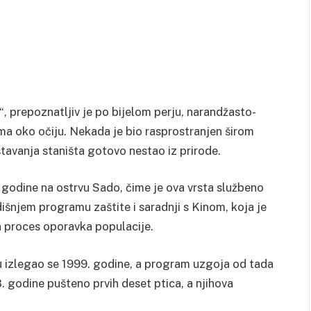
, prepoznatljiv je po bijelom perju, narandžasto-
ma oko očiju. Nekada je bio rasprostranjen širom
štavanja staništa gotovo nestao iz prirode.
. godine na ostrvu Sado, čime je ova vrsta službeno
išnjem programu zaštite i saradnji s Kinom, koja je
n proces oporavka populacije.
u izlegao se 1999. godine, a program uzgoja od tada
. godine pušteno prvih deset ptica, a njihova