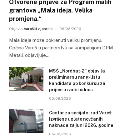
Otvorene prijave za Program malih
grantova „Mala ideja. Velika
promjena.“
Objavio
Vareški vijestnik
06/08/2026
Mala ideja može pokrenuti veliku promjenu.
Općina Vareš u partnerstvu sa kompanijom DPM
Metali, objavljuje…
MSŠ „Nordbat-2“ objavila
preliminarnu rang-listu
kandidata po konkursu za
prijem u radni odnos
05/08/2026
Centar za socijalni rad Vareš:
Izvršene uplate novčanih
naknada za juni 2026. godine
05/08/2026