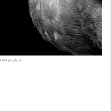
XABAY @ambquin