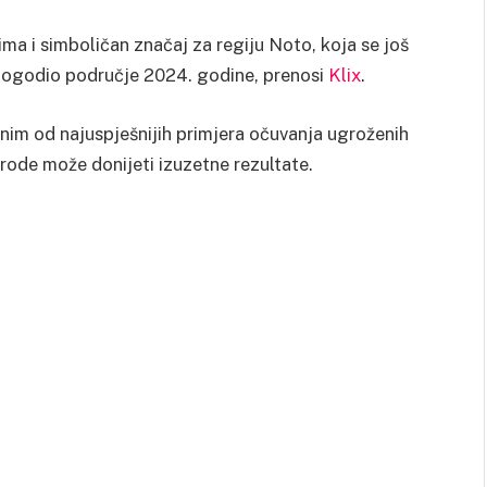
ima i simboličan značaj za regiju Noto, koja se još
 pogodio područje 2024. godine, prenosi
Klix
.
nim od najuspješnijih primjera očuvanja ugroženih
irode može donijeti izuzetne rezultate.