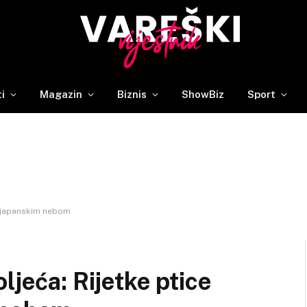
ti
Magazin
Biznis
ShowBiz
Sport
e japanskim nebom
ljeća: Rijetke ptice