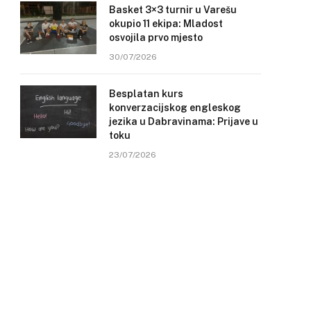
Basket 3×3 turnir u Varešu
okupio 11 ekipa: Mladost
osvojila prvo mjesto
30/07/2026
Besplatan kurs
konverzacijskog engleskog
jezika u Dabravinama: Prijave u
toku
23/07/2026