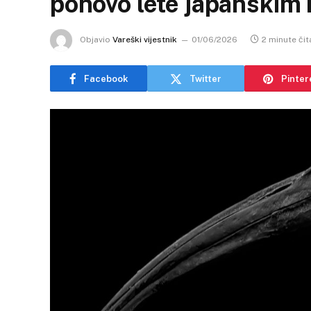
ponovo lete japanskim
Objavio
Vareški vijestnik
01/06/2026
2 minute čit
Facebook
Twitter
Pinter