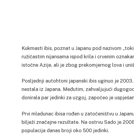
Kukmasti ibis, poznat u Japanu pod nazivom „toki“
ružičastim nijansama ispod krila i crvenim oznaka
istočne Azije, ali je zbog prekomjernog lova i uni
Posljednji autohtoni japanski ibis uginuo je 2003
nestala iz Japana. Međutim, zahvaljujući dugogod
donirala par jedinki za uzgoj, započeo je uspješa
Prvi mladunac ibisa rođen u zatočeništvu u Japan
bilježi značajne rezultate. Na ostrvu Sado je 2008
populacija danas broji oko 500 jedinki.