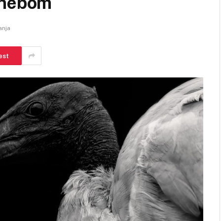
 nebom
anja
est