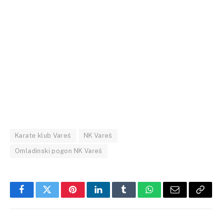
Karate klub Vareš
NK Vareš
Omladinski pogon NK Vareš
Facebook
Twitter
Pinterest
LinkedIn
Tumblr
WhatsApp
Email
Copy
Link