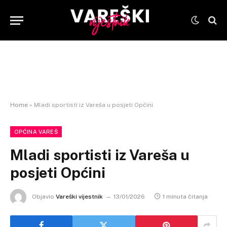
Home
»
Mladi sportisti iz Vareša u posjeti Općini
OPĆINA VAREŠ
Mladi sportisti iz Vareša u
posjeti Općini
Objavio
Vareški vijestnik
13/01/2026
1 minuta čitanja