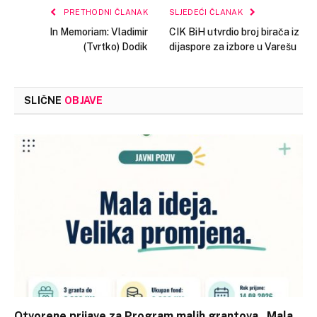
PRETHODNI ČLANAK
SLJEDEĆI ČLANAK
In Memoriam: Vladimir
CIK BiH utvrdio broj birača iz
(Tvrtko) Dodik
dijaspore za izbore u Varešu
SLIČNE
OBJAVE
Otvorene prijave za Program malih grantova „Mala