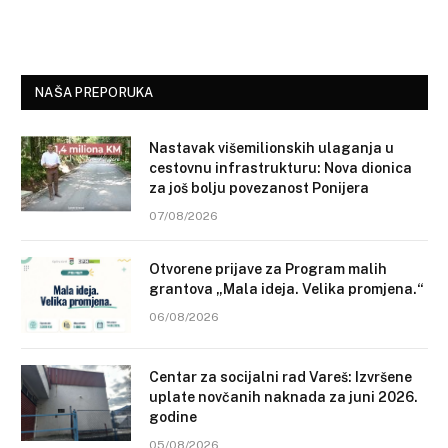
NAŠA PREPORUKA
Nastavak višemilionskih ulaganja u
cestovnu infrastrukturu: Nova dionica
za još bolju povezanost Ponijera
07/08/2026
Otvorene prijave za Program malih
grantova „Mala ideja. Velika promjena.“
06/08/2026
Centar za socijalni rad Vareš: Izvršene
uplate novčanih naknada za juni 2026.
godine
05/08/2026