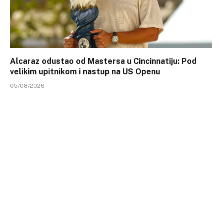
Alcaraz odustao od Mastersa u Cincinnatiju: Pod
velikim upitnikom i nastup na US Openu
05/08/2026