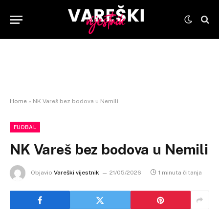
Home
»
NK Vareš bez bodova u Nemili
FUDBAL
NK Vareš bez bodova u Nemili
Objavio
Vareški vijestnik
21/05/2026
1 minuta čitanja