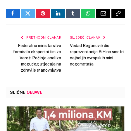
Facebook
Twitter
Pinterest
LinkedIn
Tumblr
WhatsApp
Email
Copy
Link
PRETHODNI ČLANAK
SLJEDEĆI ČLANAK
Federalno ministarstvo
Vedad Beganović dio
formiralo ekspertni tim za
reprezentacije BiH na smotri
Vareš: Počinje analiza
najboljih evropskih mini
mogućeg utjecaja na
nogometaša
zdravlje stanovništva
SLIČNE
OBJAVE