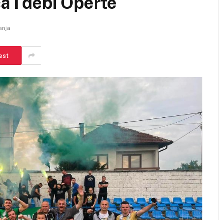
a i debi Operte
anja
est