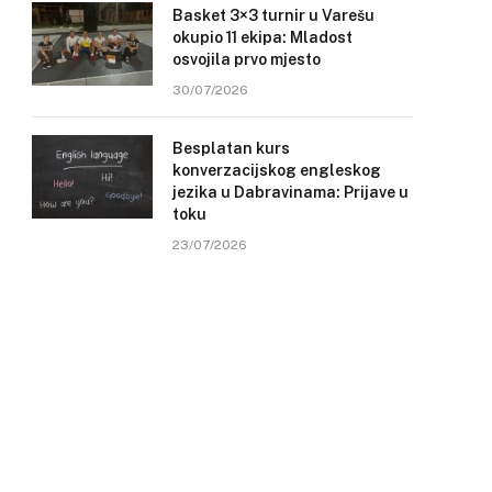
Basket 3×3 turnir u Varešu
okupio 11 ekipa: Mladost
osvojila prvo mjesto
30/07/2026
Besplatan kurs
konverzacijskog engleskog
jezika u Dabravinama: Prijave u
toku
23/07/2026