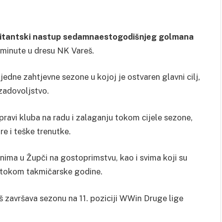
itantski nastup sedamnaestogodišnjeg golmana
e minute u dresu NK Vareš.
 jedne zahtjevne sezone u kojoj je ostvaren glavni cilj,
zadovoljstvo.
ravi kluba na radu i zalaganju tokom cijele sezone,
re i teške trenutke.
nima u Župči na gostoprimstvu, kao i svima koji su
 tokom takmičarske godine.
 završava sezonu na 11. poziciji WWin Druge lige