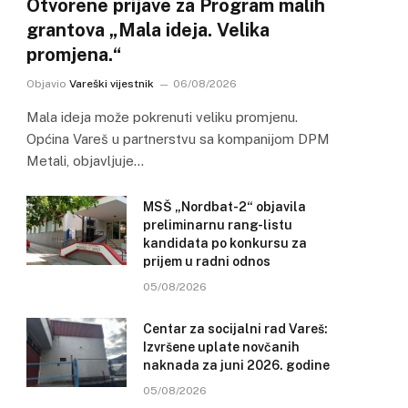
Otvorene prijave za Program malih
grantova „Mala ideja. Velika
promjena.“
Objavio
Vareški vijestnik
06/08/2026
Mala ideja može pokrenuti veliku promjenu.
Općina Vareš u partnerstvu sa kompanijom DPM
Metali, objavljuje…
MSŠ „Nordbat-2“ objavila
preliminarnu rang-listu
kandidata po konkursu za
prijem u radni odnos
05/08/2026
Centar za socijalni rad Vareš:
Izvršene uplate novčanih
naknada za juni 2026. godine
05/08/2026