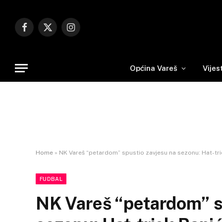
Facebook
X
Instagram
(Twitter)
Općina Vareš
Vijes
Home
»
NK Vareš “petardom” spustio zavjesu na sezonu: Hat-tri
FUDBAL
NK Vareš “petardom” s