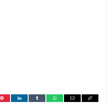
Pinterest
LinkedIn
Tumblr
WhatsApp
Email
Copy