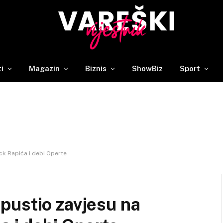
ti
Magazin
Biznis
ShowBiz
Sport
ck Rapića i debi Operte
pustio zavjesu na