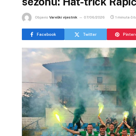
sezonu: Hat-trick Rapić
Objavio
Vareški vijestnik
07/06/2026
1 minuta čit
Facebook
Twitter
Pinter