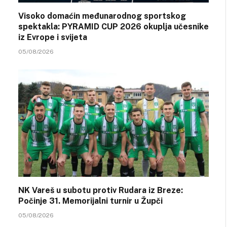
Visoko domaćin međunarodnog sportskog
spektakla: PYRAMID CUP 2026 okuplja učesnike
iz Evrope i svijeta
05/08/2026
NK Vareš u subotu protiv Rudara iz Breze:
Počinje 31. Memorijalni turnir u Župči
05/08/2026