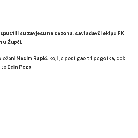
spustili su zavjesu na sezonu, savladavši ekipu FK
 u Župči.
oloženi
Nedim Rapić
, koji je postigao tri pogotka, dok
te
Edin Pezo
.