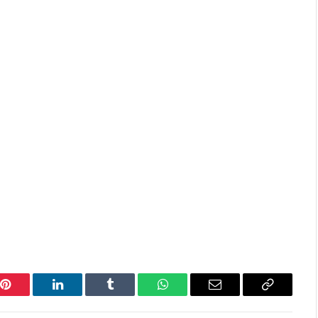
Pinterest
LinkedIn
Tumblr
WhatsApp
Email
Copy
Link