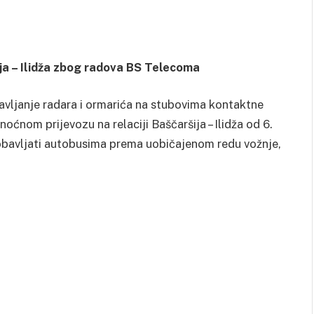
ija – Ilidža zbog radova BS Telecoma
avljanje radara i ormarića na stubovima kontaktne
ćnom prijevozu na relaciji Baščaršija – Ilidža od 6.
 obavljati autobusima prema uobičajenom redu vožnje,