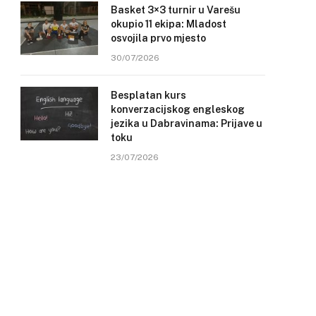
Basket 3×3 turnir u Varešu
okupio 11 ekipa: Mladost
osvojila prvo mjesto
30/07/2026
Besplatan kurs
konverzacijskog engleskog
jezika u Dabravinama: Prijave u
toku
23/07/2026