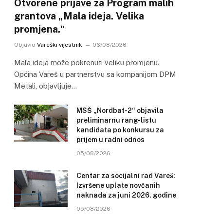
Otvorene prijave za Program malih
grantova „Mala ideja. Velika
promjena.“
Objavio
Vareški vijestnik
06/08/2026
Mala ideja može pokrenuti veliku promjenu.
Općina Vareš u partnerstvu sa kompanijom DPM
Metali, objavljuje…
MSŠ „Nordbat-2“ objavila
preliminarnu rang-listu
kandidata po konkursu za
prijem u radni odnos
05/08/2026
Centar za socijalni rad Vareš:
Izvršene uplate novčanih
naknada za juni 2026. godine
05/08/2026