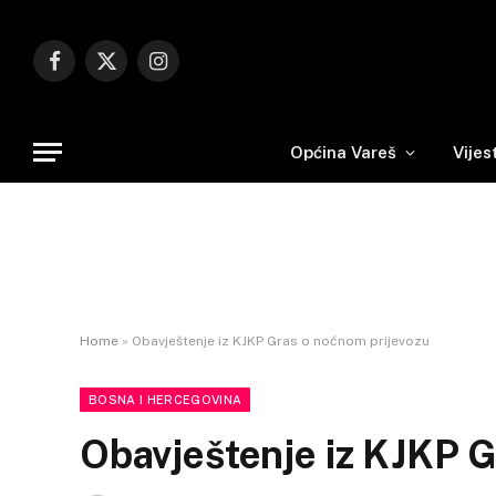
Facebook
X
Instagram
(Twitter)
Općina Vareš
Vijes
Home
»
Obavještenje iz KJKP Gras o noćnom prijevozu
BOSNA I HERCEGOVINA
Obavještenje iz KJKP G