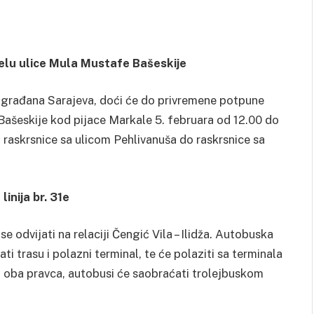
elu ulice Mula Mustafe Bašeskije
a građana Sarajeva, doći će do privremene potpune
Bašeskije kod pijace Markale 5. februara od 12.00 do
d raskrsnice sa ulicom Pehlivanuša do raskrsnice sa
inija br. 31e
 odvijati na relaciji Čengić Vila – Ilidža. Autobuska
ati trasu i polazni terminal, te će polaziti sa terminala
a u oba pravca, autobusi će saobraćati trolejbuskom