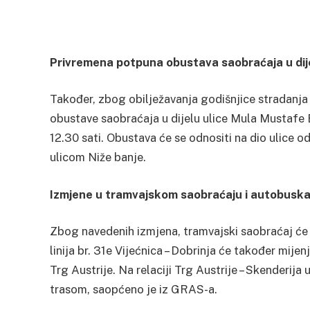
Privremena potpuna obustava saobraćaja u dij
Također, zbog obilježavanja godišnjice stradanj
obustave saobraćaja u dijelu ulice Mula Mustafe 
12.30 sati. Obustava će se odnositi na dio ulice o
ulicom Niže banje.
Izmjene u tramvajskom saobraćaju i autobuska l
Zbog navedenih izmjena, tramvajski saobraćaj će se
linija br. 31e Vijećnica – Dobrinja će također mijenj
Trg Austrije. Na relaciji Trg Austrije – Skenderij
trasom, saopćeno je iz GRAS-a.