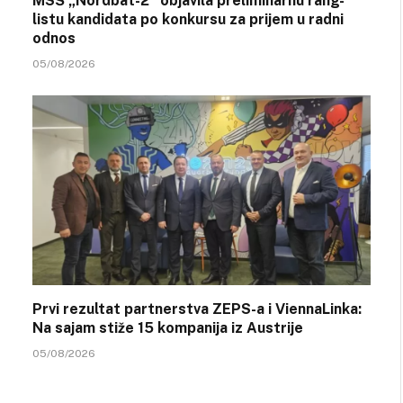
MSŠ „Nordbat-2“ objavila preliminarnu rang-
listu kandidata po konkursu za prijem u radni
odnos
05/08/2026
Prvi rezultat partnerstva ZEPS-a i ViennaLinka:
Na sajam stiže 15 kompanija iz Austrije
05/08/2026