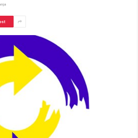
anja
est