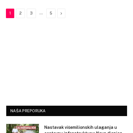
…
Next
1
2
3
5
NAŠA PREPORUKA
Nastavak višemilionskih ulaganja u