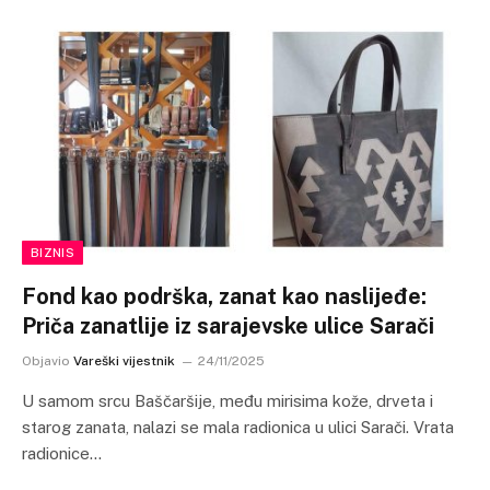
BIZNIS
Fond kao podrška, zanat kao naslijeđe:
Priča zanatlije iz sarajevske ulice Sarači
Objavio
Vareški vijestnik
24/11/2025
U samom srcu Baščaršije, među mirisima kože, drveta i
starog zanata, nalazi se mala radionica u ulici Sarači. Vrata
radionice…