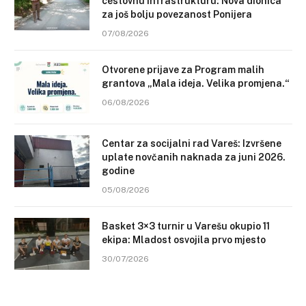
cestovnu infrastrukturu: Nova dionica
za još bolju povezanost Ponijera
07/08/2026
Otvorene prijave za Program malih
grantova „Mala ideja. Velika promjena.“
06/08/2026
Centar za socijalni rad Vareš: Izvršene
uplate novčanih naknada za juni 2026.
godine
05/08/2026
Basket 3×3 turnir u Varešu okupio 11
ekipa: Mladost osvojila prvo mjesto
30/07/2026