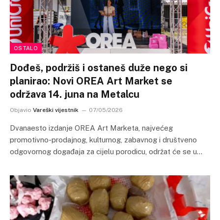
OSTALO
Dođeš, podržiš i ostaneš duže nego si
planirao: Novi OREA Art Market se
održava 14. juna na Metalcu
Objavio
Vareški vijestnik
07/05/2026
Dvanaesto izdanje OREA Art Marketa, najvećeg
promotivno-prodajnog, kulturnog, zabavnog i društveno
odgovornog događaja za cijelu porodicu, održat će se u…