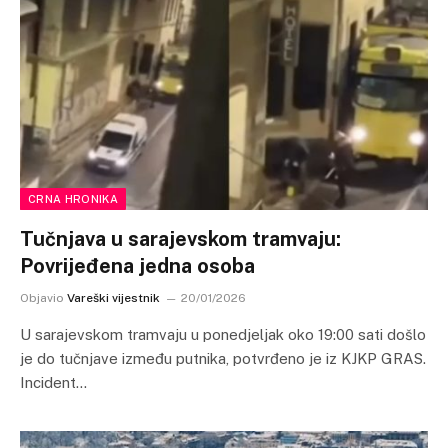
CRNA HRONIKA
Tučnjava u sarajevskom tramvaju:
Povrijeđena jedna osoba
Objavio
Vareški vijestnik
20/01/2026
U sarajevskom tramvaju u ponedjeljak oko 19:00 sati došlo
je do tučnjave između putnika, potvrđeno je iz KJKP GRAS.
Incident…