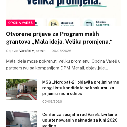
OPĆINA VAREŠ
Otvorene prijave za Program malih
grantova „Mala ideja. Velika promjena.“
Objavio
Vareški vijestnik
06/08/2026
Mala ideja može pokrenuti veliku promjenu. Općina Vareš u
partnerstvu sa kompanijom DPM Metali, objavljuje…
MSŠ „Nordbat-2“ objavila preliminarnu
rang-listu kandidata po konkursu za
prijem u radni odnos
05/08/2026
Centar za socijalni rad Vareš: Izvršene
uplate novčanih naknada za juni 2026.
godine