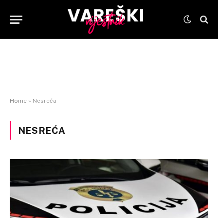
Home
»
Nesreća
NESREĆA