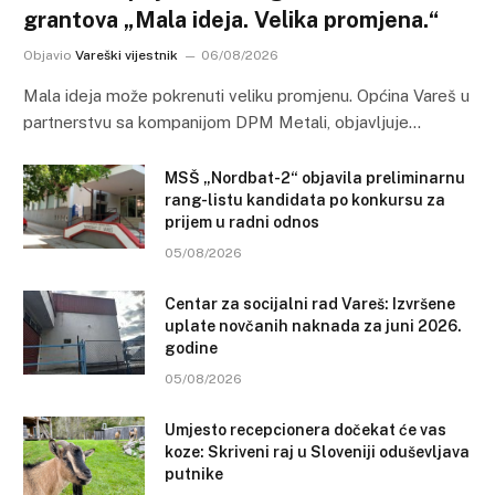
grantova „Mala ideja. Velika promjena.“
Objavio
Vareški vijestnik
06/08/2026
Mala ideja može pokrenuti veliku promjenu. Općina Vareš u
partnerstvu sa kompanijom DPM Metali, objavljuje…
MSŠ „Nordbat-2“ objavila preliminarnu
rang-listu kandidata po konkursu za
prijem u radni odnos
05/08/2026
Centar za socijalni rad Vareš: Izvršene
uplate novčanih naknada za juni 2026.
godine
05/08/2026
Umjesto recepcionera dočekat će vas
koze: Skriveni raj u Sloveniji oduševljava
putnike