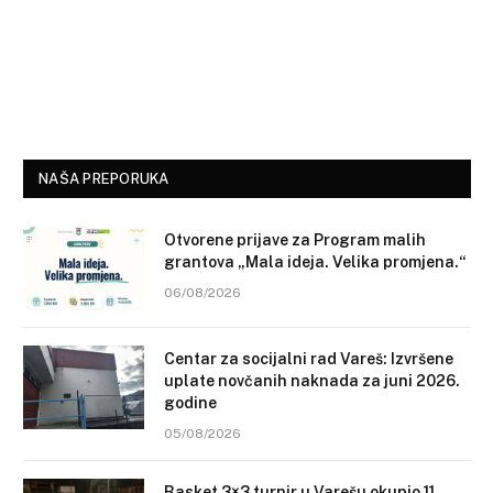
NAŠA PREPORUKA
Otvorene prijave za Program malih
grantova „Mala ideja. Velika promjena.“
06/08/2026
Centar za socijalni rad Vareš: Izvršene
uplate novčanih naknada za juni 2026.
godine
05/08/2026
Basket 3×3 turnir u Varešu okupio 11