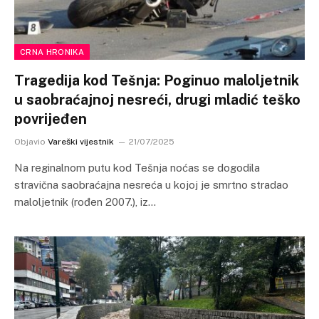
CRNA HRONIKA
Tragedija kod Tešnja: Poginuo maloljetnik
u saobraćajnoj nesreći, drugi mladić teško
povrijeđen
Objavio
Vareški vijestnik
21/07/2025
Na reginalnom putu kod Tešnja noćas se dogodila
stravična saobraćajna nesreća u kojoj je smrtno stradao
maloljetnik (rođen 2007.), iz…