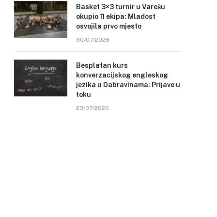
Basket 3×3 turnir u Varešu
okupio 11 ekipa: Mladost
osvojila prvo mjesto
30/07/2026
Besplatan kurs
konverzacijskog engleskog
jezika u Dabravinama: Prijave u
toku
23/07/2026