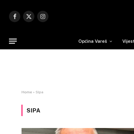
Facebook
X
Instagram
(Twitter)
Općina Vareš
Vijes
Home
»
SIpa
SIPA