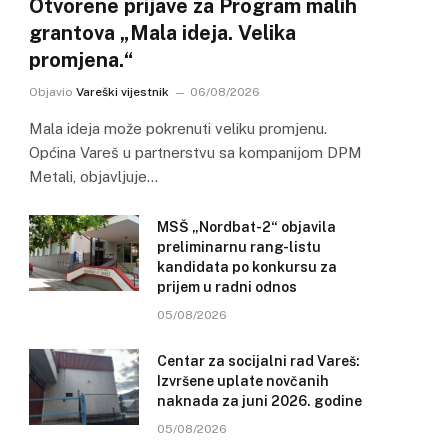
Otvorene prijave za Program malih
grantova „Mala ideja. Velika
promjena.“
Objavio
Vareški vijestnik
06/08/2026
Mala ideja može pokrenuti veliku promjenu.
Općina Vareš u partnerstvu sa kompanijom DPM
Metali, objavljuje…
MSŠ „Nordbat-2“ objavila
preliminarnu rang-listu
kandidata po konkursu za
prijem u radni odnos
05/08/2026
Centar za socijalni rad Vareš:
Izvršene uplate novčanih
naknada za juni 2026. godine
05/08/2026