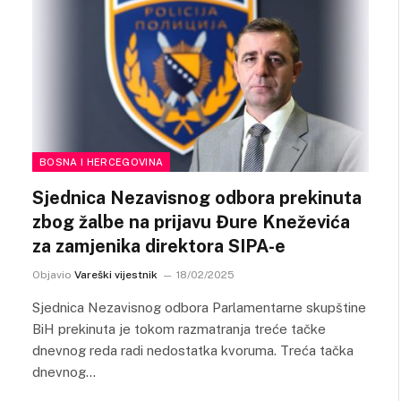
BOSNA I HERCEGOVINA
Sjednica Nezavisnog odbora prekinuta
zbog žalbe na prijavu Đure Kneževića
za zamjenika direktora SIPA-e
Objavio
Vareški vijestnik
18/02/2025
Sjednica Nezavisnog odbora Parlamentarne skupštine
BiH prekinuta je tokom razmatranja treće tačke
dnevnog reda radi nedostatka kvoruma. Treća tačka
dnevnog…